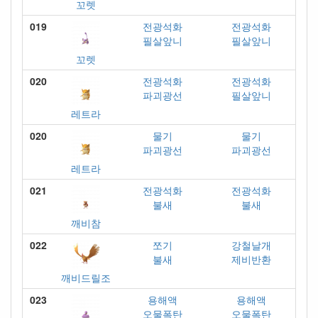
꼬렛
019
전광석화
전광석화
필살앞니
필살앞니
꼬렛
020
전광석화
전광석화
파괴광선
필살앞니
레트라
020
물기
물기
파괴광선
파괴광선
레트라
021
전광석화
전광석화
불새
불새
깨비참
022
쪼기
강철날개
불새
제비반환
깨비드릴조
023
용해액
용해액
오물폭탄
오물폭탄