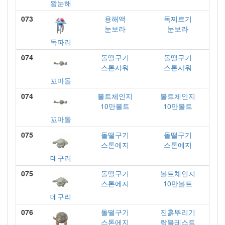
왕눈해
073
용해액
독찌르기
눈보라
눈보라
독파리
074
돌떨구기
돌떨구기
스톤샤워
스톤샤워
꼬마돌
074
볼트체인지
볼트체인지
10만볼트
10만볼트
꼬마돌
075
돌떨구기
돌떨구기
스톤에지
스톤에지
데구리
075
돌떨구기
볼트체인지
스톤에지
10만볼트
데구리
076
돌떨구기
진흙뿌리기
스톤에지
락블레스트