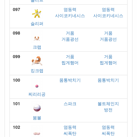
097
염동력
염동력
사이코키네시스
사이코키네시스
슬리퍼
098
거품
거품
거품광선
거품광선
크랩
099
거품
거품
찝게햄머
찝게햄머
킹크랩
100
몸통박치기
몸통박치기
찌리리공
101
스파크
볼트체인지
방전
붐볼
102
염동력
염동력
씨폭탄
씨폭탄