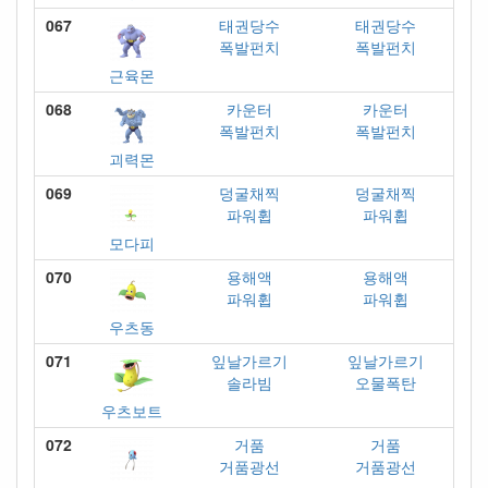
067
태권당수
태권당수
폭발펀치
폭발펀치
근육몬
068
카운터
카운터
폭발펀치
폭발펀치
괴력몬
069
덩굴채찍
덩굴채찍
파워휩
파워휩
모다피
070
용해액
용해액
파워휩
파워휩
우츠동
071
잎날가르기
잎날가르기
솔라빔
오물폭탄
우츠보트
072
거품
거품
거품광선
거품광선