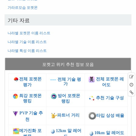
가라르모습 포켓몬
기타 자료
나라별 포켓몬 이름 리스트
나라별 기술 이름 리스트
나라별 특성 이름 리스트
포켓고 위키 추천 정보 모음
전체 포켓몬
전체 포켓몬 레
전체 기술 평
가
평가
어도
최강 포켓몬
방어 포켓몬
추천 기술 구성
랭킹
랭킹
PVP 기술 추
파트너 거리
타입 상성 배율
천
메가진화 포
12km 알 레어
10km 알 레어도