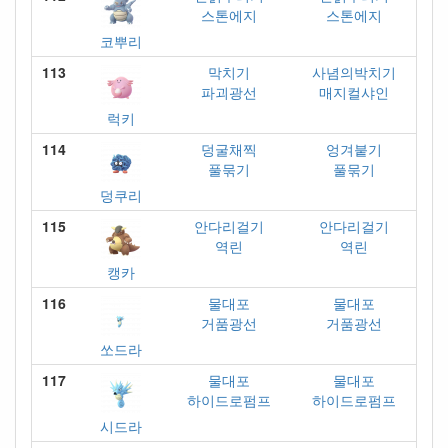
스톤에지
스톤에지
코뿌리
113
막치기
사념의박치기
파괴광선
매지컬샤인
럭키
114
덩굴채찍
엉겨붙기
풀묶기
풀묶기
덩쿠리
115
안다리걸기
안다리걸기
역린
역린
캥카
116
물대포
물대포
거품광선
거품광선
쏘드라
117
물대포
물대포
하이드로펌프
하이드로펌프
시드라