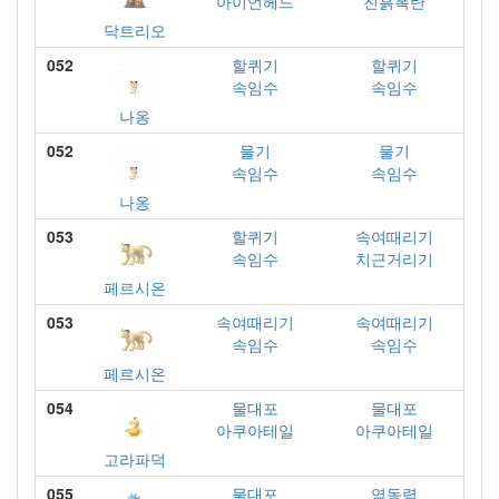
아이언헤드
진흙폭탄
닥트리오
052
할퀴기
할퀴기
속임수
속임수
나옹
052
물기
물기
속임수
속임수
나옹
053
할퀴기
속여때리기
속임수
치근거리기
페르시온
053
속여때리기
속여때리기
속임수
속임수
페르시온
054
물대포
물대포
아쿠아테일
아쿠아테일
고라파덕
055
물대포
염동력