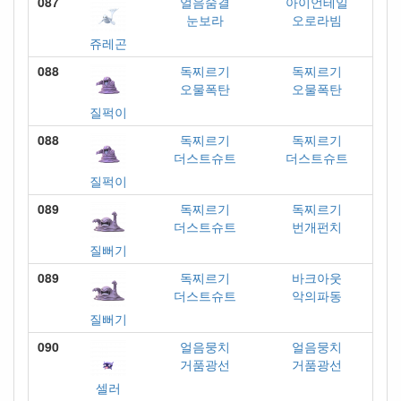
087
얼음숨결
아이언테일
눈보라
오로라빔
쥬레곤
088
독찌르기
독찌르기
오물폭탄
오물폭탄
질퍽이
088
독찌르기
독찌르기
더스트슈트
더스트슈트
질퍽이
089
독찌르기
독찌르기
더스트슈트
번개펀치
질뻐기
089
독찌르기
바크아웃
더스트슈트
악의파동
질뻐기
090
얼음뭉치
얼음뭉치
거품광선
거품광선
셀러