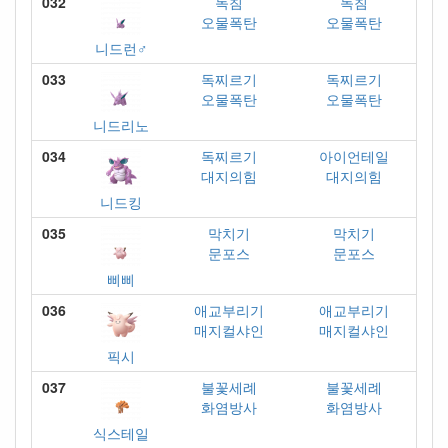
032
독침
독침
오물폭탄
오물폭탄
니드런♂
033
독찌르기
독찌르기
오물폭탄
오물폭탄
니드리노
034
독찌르기
아이언테일
대지의힘
대지의힘
니드킹
035
막치기
막치기
문포스
문포스
삐삐
036
애교부리기
애교부리기
매지컬샤인
매지컬샤인
픽시
037
불꽃세례
불꽃세례
화염방사
화염방사
식스테일