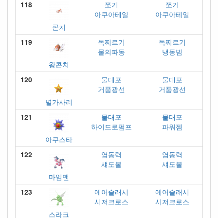
118
쪼기
쪼기
아쿠아테일
아쿠아테일
콘치
119
독찌르기
독찌르기
물의파동
냉동빔
왕콘치
120
물대포
물대포
거품광선
거품광선
별가사리
121
물대포
물대포
하이드로펌프
파워젬
아쿠스타
122
염동력
염동력
섀도볼
섀도볼
마임맨
123
에어슬래시
에어슬래시
시저크로스
시저크로스
스라크