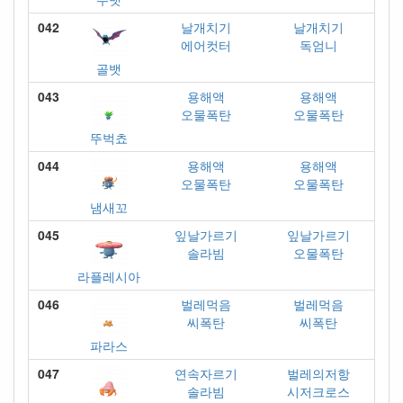
042
날개치기
날개치기
에어컷터
독엄니
골뱃
043
용해액
용해액
오물폭탄
오물폭탄
뚜벅쵸
044
용해액
용해액
오물폭탄
오물폭탄
냄새꼬
045
잎날가르기
잎날가르기
솔라빔
오물폭탄
라플레시아
046
벌레먹음
벌레먹음
씨폭탄
씨폭탄
파라스
047
연속자르기
벌레의저항
솔라빔
시저크로스