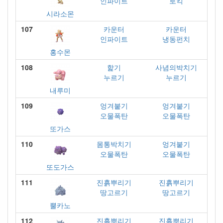
인파이트
로킥
시라소몬
107
카운터
카운터
인파이트
냉동펀치
홍수몬
108
핥기
사념의박치기
누르기
누르기
내루미
109
엉겨붙기
엉겨붙기
오물폭탄
오물폭탄
또가스
110
몸통박치기
엉겨붙기
오물폭탄
오물폭탄
또도가스
111
진흙뿌리기
진흙뿌리기
땅고르기
땅고르기
뿔카노
112
진흙뿌리기
진흙뿌리기