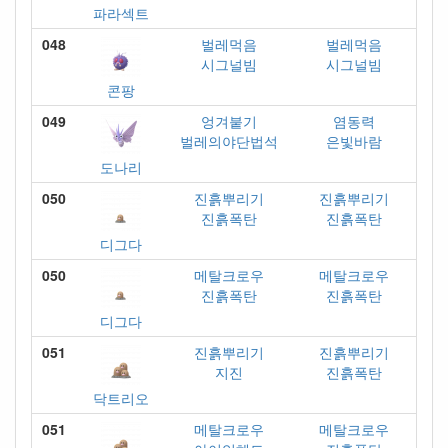
파라섹트
048
벌레먹음
벌레먹음
시그널빔
시그널빔
콘팡
049
엉겨붙기
염동력
벌레의야단법석
은빛바람
도나리
050
진흙뿌리기
진흙뿌리기
진흙폭탄
진흙폭탄
디그다
050
메탈크로우
메탈크로우
진흙폭탄
진흙폭탄
디그다
051
진흙뿌리기
진흙뿌리기
지진
진흙폭탄
닥트리오
051
메탈크로우
메탈크로우