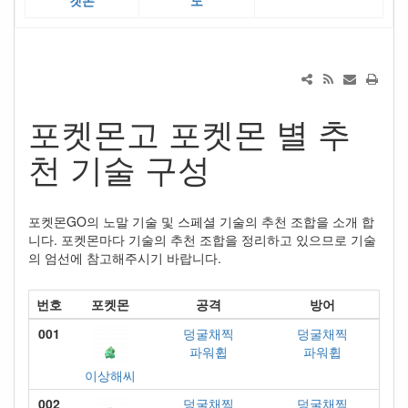
켓몬
도
포켓몬고 포켓몬 별 추
천 기술 구성
포켓몬GO의 노말 기술 및 스페셜 기술의 추천 조합을 소개 합
니다. 포켓몬마다 기술의 추천 조합을 정리하고 있으므로 기술
의 엄선에 참고해주시기 바랍니다.
번호
포켓몬
공격
방어
001
덩굴채찍
덩굴채찍
파워휩
파워휩
이상해씨
002
덩굴채찍
덩굴채찍