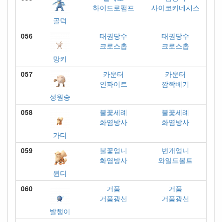
하이드로펌프
사이코키네시스
골덕
056
태권당수
태권당수
크로스촙
크로스촙
망키
057
카운터
카운터
인파이트
깜짝베기
성원숭
058
불꽃세례
불꽃세례
화염방사
화염방사
가디
059
불꽃엄니
번개엄니
화염방사
와일드볼트
윈디
060
거품
거품
거품광선
거품광선
발챙이