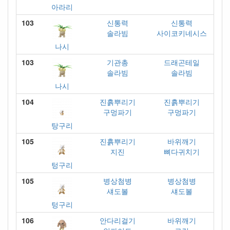
아라리
103
신통력
신통력
솔라빔
사이코키네시스
나시
103
기관총
드래곤테일
솔라빔
솔라빔
나시
104
진흙뿌리기
진흙뿌리기
구멍파기
구멍파기
탕구리
105
진흙뿌리기
바위깨기
지진
뼈다귀치기
텅구리
105
병상첨병
병상첨병
섀도볼
섀도볼
텅구리
106
안다리걸기
바위깨기