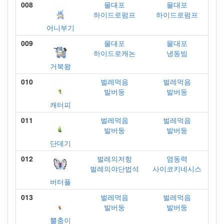
008
물대포
물대포
하이드로펌프
하이드로펌프
어니부기
009
물대포
물대포
하이드로캐논
냉동빔
거북왕
010
벌레먹음
벌레먹음
발버둥
발버둥
캐터피
011
벌레먹음
벌레먹음
발버둥
발버둥
단데기
012
벌레의저항
염동력
벌레의야단법석
사이코키네시스
버터플
013
벌레먹음
벌레먹음
발버둥
발버둥
뿔충이