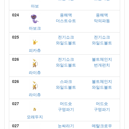
아보
024
용해액
용해액
더스트슈트
악의파동
아보크
025
전기쇼크
전기쇼크
와일드볼트
와일드볼트
피카츄
026
전기쇼크
볼트체인지
와일드볼트
번개펀치
라이츄
026
스파크
볼트체인지
와일드볼트
와일드볼트
라이츄
027
머드숏
머드숏
구멍파기
구멍파기
모래두지
027
눈싸라기
메탈크로우