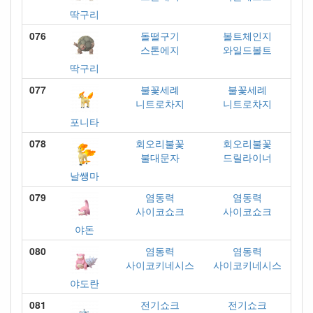
딱구리
076
돌떨구기
볼트체인지
스톤에지
와일드볼트
딱구리
077
불꽃세례
불꽃세례
니트로차지
니트로차지
포니타
078
회오리불꽃
회오리불꽃
불대문자
드릴라이너
날쌩마
079
염동력
염동력
사이코쇼크
사이코쇼크
야돈
080
염동력
염동력
사이코키네시스
사이코키네시스
야도란
081
전기쇼크
전기쇼크