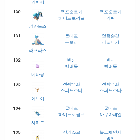
잉어킹
130
폭포오르기
폭포오르기
하이드로펌프
역린
갸라도스
131
물대포
얼음숨결
눈보라
파도타기
라프라스
132
변신
변신
발버둥
발버둥
메타몽
133
전광석화
전광석화
스피드스타
스피드스타
이브이
134
물대포
물대포
하이드로펌프
아쿠아테일
샤미드
135
전기쇼크
볼트체인지
방전