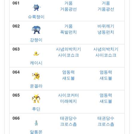
061
거품
거품
거품광선
거품광선
슈륙챙이
062
거품
바위깨기
폭발펀치
냉동펀치
강챙이
063
사념의박치기
사념의박치기
사이코쇼크
사이코쇼크
캐이시
064
염동력
염동력
섀도볼
섀도볼
윤겔라
065
사이코커터
염동력
미래예지
섀도볼
후딘
066
태권당수
태권당수
크로스촙
크로스촙
알통몬