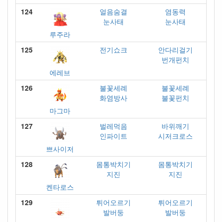
124
얼음숨결
염동력
눈사태
눈사태
루주라
125
전기쇼크
안다리걸기
번개펀치
에레브
126
불꽃세례
불꽃세례
화염방사
불꽃펀치
마그마
127
벌레먹음
바위깨기
인파이트
시저크로스
쁘사이저
128
몸통박치기
몸통박치기
지진
지진
켄타로스
129
튀어오르기
튀어오르기
발버둥
발버둥