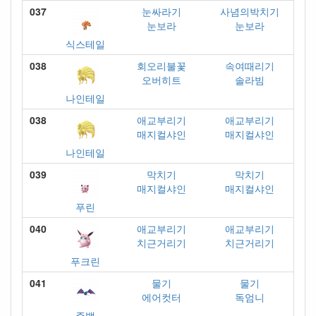
037
눈싸라기
사념의박치기
눈보라
눈보라
식스테일
038
회오리불꽃
속여때리기
오버히트
솔라빔
나인테일
038
애교부리기
애교부리기
매지컬샤인
매지컬샤인
나인테일
039
막치기
막치기
매지컬샤인
매지컬샤인
푸린
040
애교부리기
애교부리기
치근거리기
치근거리기
푸크린
041
물기
물기
에어컷터
독엄니
주뱃