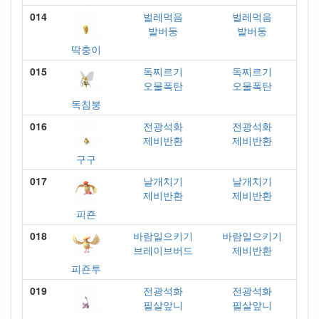
014
벌레먹음
벌레먹음
발버둥
발버둥
딱충이
015
독찌르기
독찌르기
오물폭탄
오물폭탄
독침붕
016
전광석화
전광석화
제비반환
제비반환
구구
017
날개치기
날개치기
제비반환
제비반환
피죤
018
바람일으키기
바람일으키기
브레이브버드
제비반환
피죤투
019
전광석화
전광석화
필살앞니
필살앞니