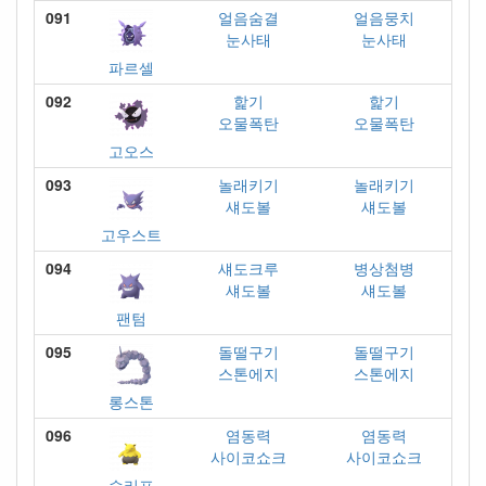
091
얼음숨결
얼음뭉치
눈사태
눈사태
파르셀
092
핥기
핥기
오물폭탄
오물폭탄
고오스
093
놀래키기
놀래키기
섀도볼
섀도볼
고우스트
094
섀도크루
병상첨병
섀도볼
섀도볼
팬텀
095
돌떨구기
돌떨구기
스톤에지
스톤에지
롱스톤
096
염동력
염동력
사이코쇼크
사이코쇼크
슬리프