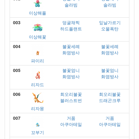
솔라빔
솔라빔
이상해풀
003
덩굴채찍
잎날가르기
하드플랜트
오물폭탄
이상해꽃
004
불꽃세례
불꽃세례
화염방사
화염방사
파이리
005
불꽃엄니
불꽃엄니
화염방사
화염방사
리자드
006
회오리불꽃
회오리불꽃
블러스트번
드래곤크루
리자몽
007
거품
거품
아쿠아테일
아쿠아테일
꼬부기