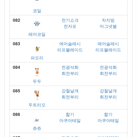
코일
082
전기쇼크
차지빔
전자포
마그넷봄
레어코일
083
에어슬래시
에어슬래시
리프블레이드
리프블레이드
파오리
084
전광석화
전광석화
회전부리
회전부리
두두
085
강철날개
강철날개
회전부리
회전부리
두트리오
086
핥기
핥기
아쿠아테일
아쿠아테일
쥬쥬