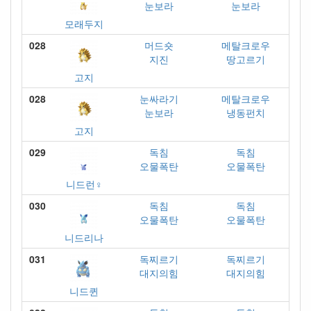
눈보라
눈보라
모래두지
028
머드숏
메탈크로우
지진
땅고르기
고지
028
눈싸라기
메탈크로우
눈보라
냉동펀치
고지
029
독침
독침
오물폭탄
오물폭탄
니드런♀
030
독침
독침
오물폭탄
오물폭탄
니드리나
031
독찌르기
독찌르기
대지의힘
대지의힘
니드퀸