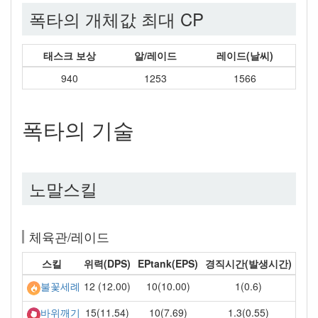
폭타의 개체값 최대 CP
태스크 보상
알/레이드
레이드(날씨)
940
1253
1566
폭타의 기술
노말스킬
체육관/레이드
스킬
위력(DPS)
EPtank(EPS)
경직시간(발생시간)
12 (12.00)
10(10.00)
1(0.6)
불꽃세례
15(11.54)
10(7.69)
1.3(0.55)
바위깨기