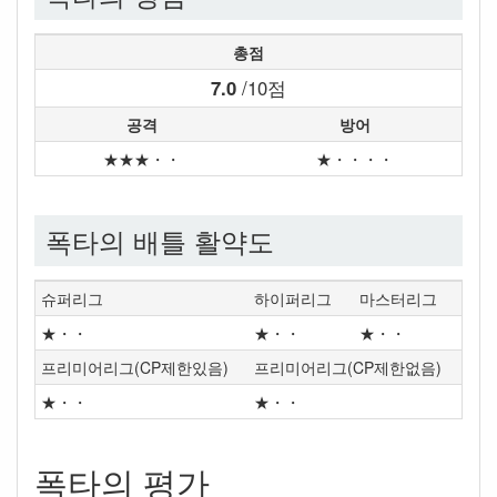
총점
7.0
/10점
공격
방어
★★★・・
★・・・・
폭타의 배틀 활약도
슈퍼리그
하이퍼리그
마스터리그
★・・
★・・
★・・
프리미어리그(CP제한있음)
프리미어리그(CP제한없음)
★・・
★・・
폭타의 평가