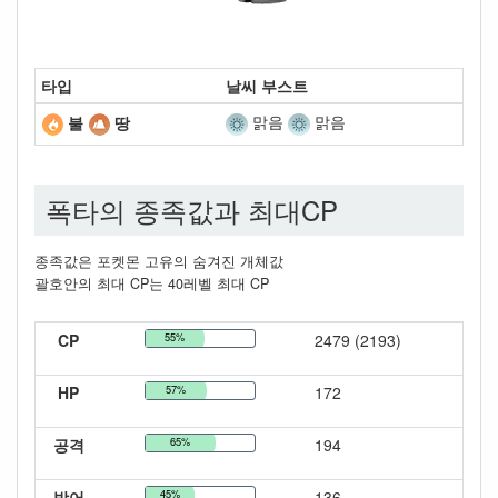
타입
날씨 부스트
맑음
맑음
불
땅
폭타의 종족값과 최대CP
종족값은 포켓몬 고유의 숨겨진 개체값
괄호안의 최대 CP는 40레벨 최대 CP
CP
55%
2479 (2193)
HP
57%
172
공격
65%
194
방어
45%
136