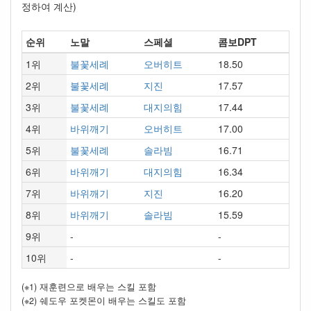
정하여 계산)
순위
노말
스페셜
콤보DPT
1위
불꽃세례
오버히트
18.50
2위
불꽃세례
지진
17.57
3위
불꽃세례
대지의힘
17.44
4위
바위깨기
오버히트
17.00
5위
불꽃세례
솔라빔
16.71
6위
바위깨기
대지의힘
16.34
7위
바위깨기
지진
16.20
8위
바위깨기
솔라빔
15.59
9위
-
-
10위
-
-
(※1) 재훈련으로 배우는 스킬 포함
(※2) 쉐도우 포켓몬이 배우는 스킬도 포함