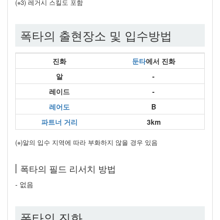
(※3) 레거시 스킬도 포함
폭타의 출현장소 및 입수방법
진화
둔타
에서 진화
알
-
레이드
-
레어도
B
파트너 거리
3km
(※)알의 입수 지역에 따라 부화하지 않을 경우 있음
폭타의 필드 리서치 방법
- 없음
폭타의 진화