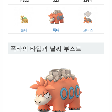
←322
323
324→
둔타
폭타
코터스
폭타의 타입과 날씨 부스트