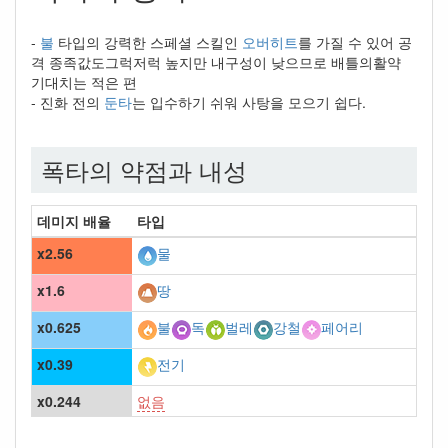
-
불
타입의 강력한 스페셜 스킬인
오버히트
를 가질 수 있어 공
격 종족값도그럭저럭 높지만 내구성이 낮으므로 배틀의활약
기대치는 적은 편
- 진화 전의
둔타
는 입수하기 쉬워 사탕을 모으기 쉽다.
폭타의 약점과 내성
데미지 배율
타입
x2.56
물
x1.6
땅
x0.625
불
독
벌레
강철
페어리
x0.39
전기
x0.244
없음