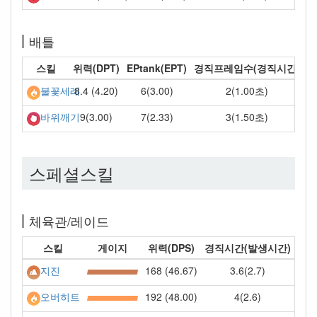
배틀
스킬
위력(DPT)
EPtank(EPT)
경직프레임수(경직시간)
8.4 (4.20)
6(3.00)
2(1.00초)
불꽃세례
9(3.00)
7(2.33)
3(1.50초)
바위깨기
스페셜스킬
체육관/레이드
스킬
게이지
위력(DPS)
경직시간(발생시간)
168 (46.67)
3.6(2.7)
지진
192 (48.00)
4(2.6)
오버히트