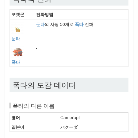
포켓몬
진화방법
둔타
의 사탕 50개로
폭타
진화
둔타
-
폭타
폭타의 도감 데이터
폭타의 다른 이름
영어
Camerupt
일본어
バクーダ