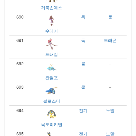
거북손데스
690
독
물
수레기
691
독
드래곤
드래캄
692
물
－
완철포
693
물
－
블로스터
694
전기
노말
목도리키텔
695
전기
노말