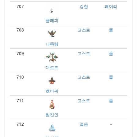
707
강철
페어리
클레피
708
고스트
풀
나목령
709
고스트
풀
대로트
710
고스트
풀
호바귀
711
고스트
풀
펌킨인
712
얼음
－