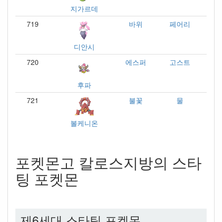
지가르데
719
바위
페어리
디안시
720
에스퍼
고스트
후파
721
불꽃
물
볼케니온
포켓몬고 칼로스지방의 스타
팅 포켓몬
제6세대 스타팅 포켓몬