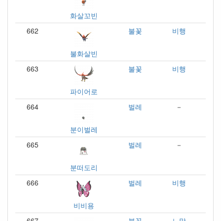
화살꼬빈
662
불꽃
비행
불화살빈
663
불꽃
비행
파이어로
664
벌레
－
분이벌레
665
벌레
－
분떠도리
666
벌레
비행
비비용
667
불꽃
노말