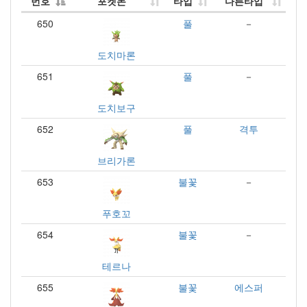
번호
포켓몬
타입
다른타입
650
풀
－
도치마론
651
풀
－
도치보구
652
풀
격투
브리가론
653
불꽃
－
푸호꼬
654
불꽃
－
테르나
655
불꽃
에스퍼