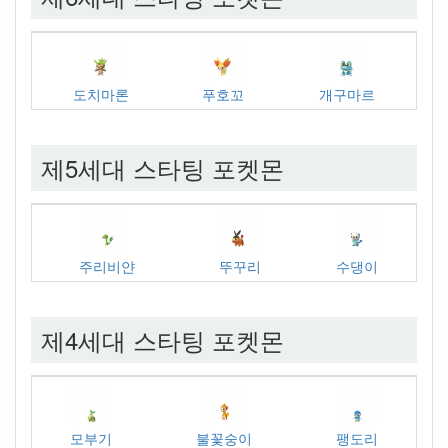
도치마론
푸호꼬
개구마르
제5세대 스타팅 포켓몬
주리비얀
뚜꾸리
수댕이
제4세대 스타팅 포켓몬
모부기
불꽃숭이
팽도리