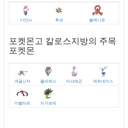
디안시
후파
볼케니온
포켓몬고 칼로스지방의 주목
포켓몬
개굴닌자
플라제스
미끄래곤
제르네아스
이벨타르
지가르데