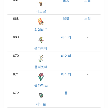
레오꼬
668
불꽃
노말
화염레오
669
페어리
－
플라베베
670
페어리
－
플라엣테
671
페어리
－
플라제스
672
풀
－
메이클