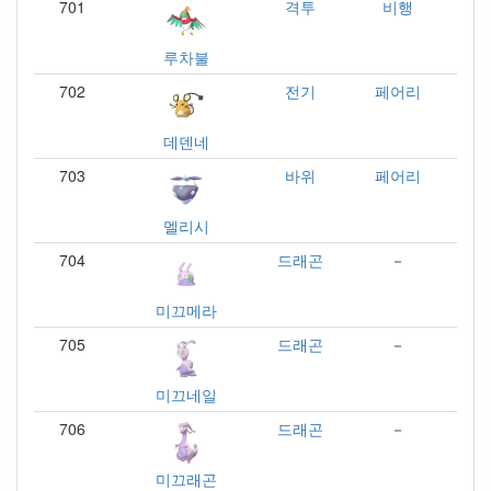
701
격투
비행
루차불
702
전기
페어리
데덴네
703
바위
페어리
멜리시
704
드래곤
－
미끄메라
705
드래곤
－
미끄네일
706
드래곤
－
미끄래곤