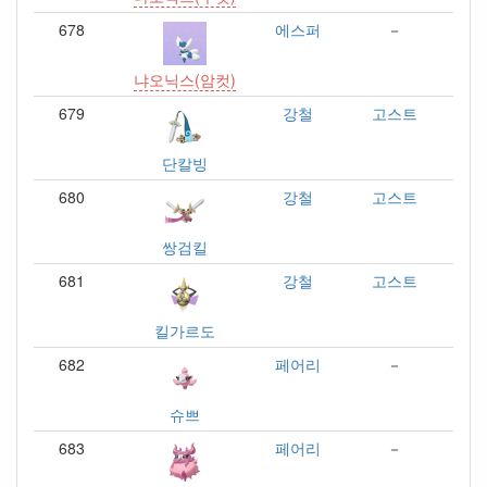
678
에스퍼
－
냐오닉스(암컷)
679
강철
고스트
단칼빙
680
강철
고스트
쌍검킬
681
강철
고스트
킬가르도
682
페어리
－
슈쁘
683
페어리
－