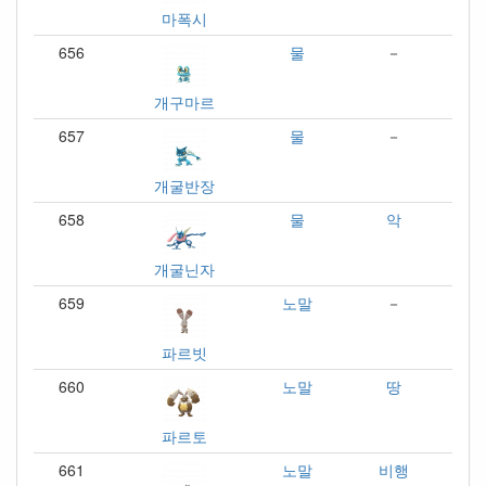
마폭시
656
물
－
개구마르
657
물
－
개굴반장
658
물
악
개굴닌자
659
노말
－
파르빗
660
노말
땅
파르토
661
노말
비행