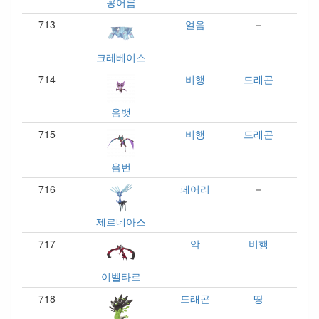
꽁어름
713
얼음
－
크레베이스
714
비행
드래곤
음뱃
715
비행
드래곤
음번
716
페어리
－
제르네아스
717
악
비행
이벨타르
718
드래곤
땅