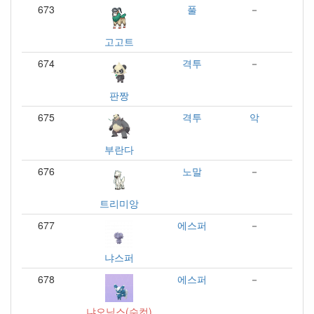
673
풀
－
고고트
674
격투
－
판짱
675
격투
악
부란다
676
노말
－
트리미앙
677
에스퍼
－
냐스퍼
678
에스퍼
－
냐오닉스(수컷)