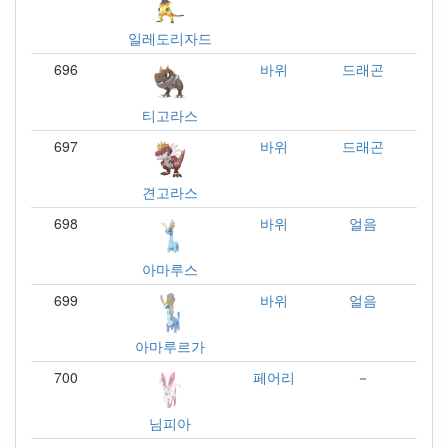
일레도리자드
696
바위
드래곤
티고라스
697
바위
드래곤
견고라스
698
바위
얼음
아마루스
699
바위
얼음
아마루르가
700
페어리
－
님피아