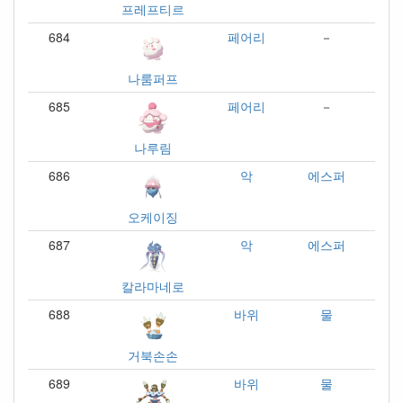
프레프티르
684
페어리
－
나룸퍼프
685
페어리
－
나루림
686
악
에스퍼
오케이징
687
악
에스퍼
칼라마네로
688
바위
물
거북손손
689
바위
물