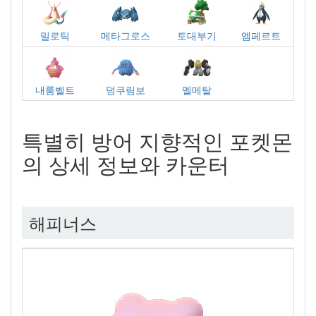
밀로틱
메타그로스
토대부기
엠페르트
내룸벨트
덩쿠림보
멜메탈
특별히 방어 지향적인 포켓몬
의 상세 정보와 카운터
해피너스