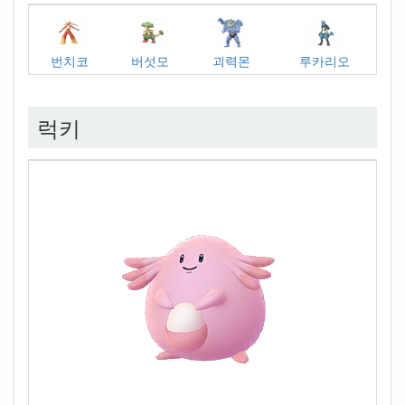
번치코
버섯모
괴력몬
루카리오
럭키