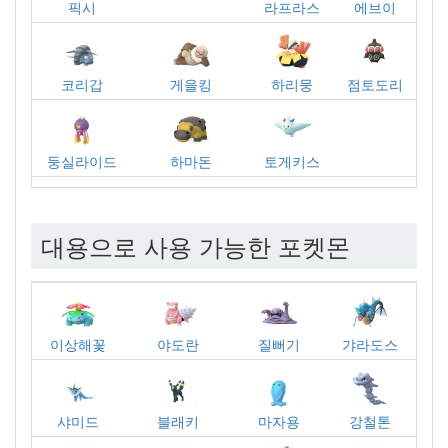
픽시
라프라스
에브이
코리갑
게을킹
하리뭉
점토도리
둥실라이드
하마돈
토게키스
대용으로 사용 가능한 포켓몬
이상해꽃
야도란
질뻐기
갸라도스
샤미드
블래키
마자용
강철톤