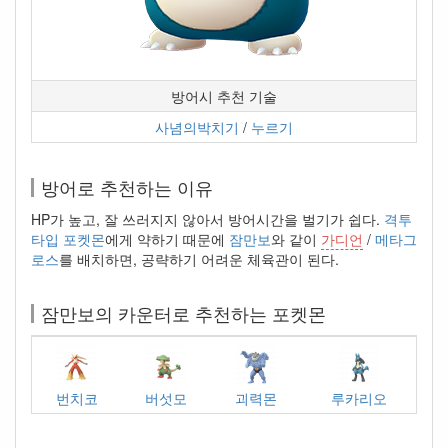
방어시 추천 기술
사념의박치기
/
누르기
방어로 추천하는 이유
HP가 높고, 잘 쓰러지지 않아서 방어시간을 벌기가 쉽다.
격투
타입 포켓몬
에게 약하기 때문에
잠만보
와 같이
가디언
/
메타그
로스
를 배치하면, 공략하기 어려운 체육관이 된다.
잠만보의 카운터로 추천하는 포켓몬
번치코
버섯모
괴력몬
루카리오