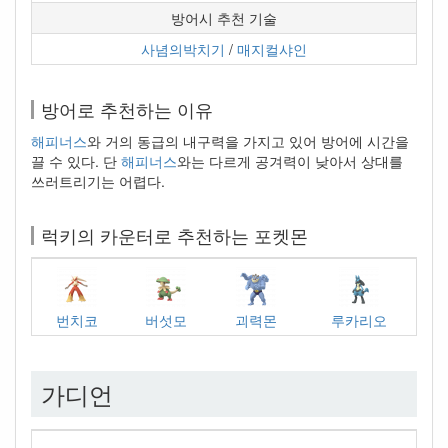
방어시 추천 기술
사념의박치기
/
매지컬샤인
방어로 추천하는 이유
해피너스
와 거의 동급의 내구력을 가지고 있어 방어에 시간을
끌 수 있다. 단
해피너스
와는 다르게 공겨력이 낮아서 상대를
쓰러트리기는 어렵다.
럭키의 카운터로 추천하는 포켓몬
번치코
버섯모
괴력몬
루카리오
가디언