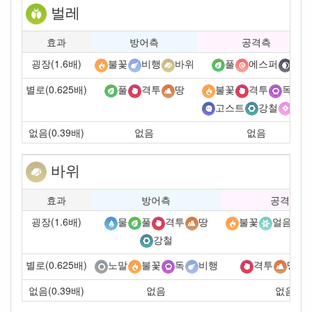
벌레
효과
방어측
공격측
굉장(1.6배)
불꽃
비행
바위
풀
에스퍼
악
별로(0.625배)
풀
격투
땅
불꽃
격투
독
고스트
강철
페어
없음(0.39배)
없음
없음
바위
효과
방어측
공격측
굉장(1.6배)
물
풀
격투
땅
불꽃
얼음
강철
별로(0.625배)
노말
불꽃
독
비행
격투
땅
없음(0.39배)
없음
없음