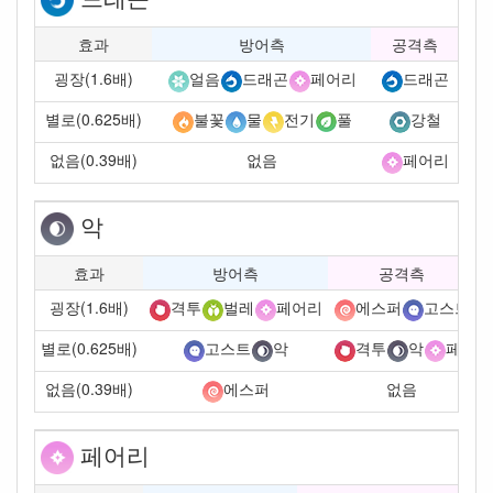
효과
방어측
공격측
굉장(1.6배)
얼음
드래곤
페어리
드래곤
별로(0.625배)
불꽃
물
전기
풀
강철
없음(0.39배)
없음
페어리
악
효과
방어측
공격측
굉장(1.6배)
격투
벌레
페어리
에스퍼
고스트
별로(0.625배)
고스트
악
격투
악
페어리
없음(0.39배)
없음
에스퍼
페어리