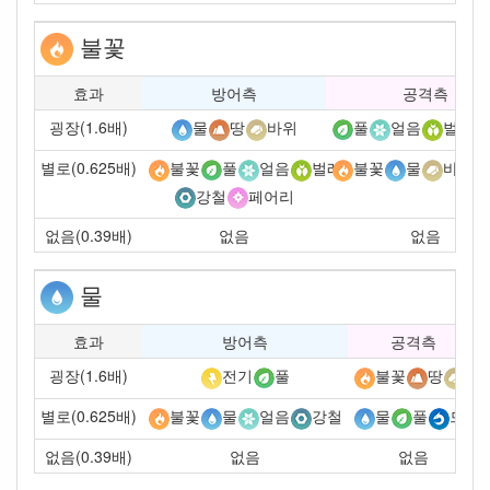
불꽃
효과
방어측
공격측
굉장(1.6배)
물
땅
바위
풀
얼음
벌레
별로(0.625배)
불꽃
풀
얼음
벌레
불꽃
물
바위
강철
페어리
없음(0.39배)
없음
없음
물
효과
방어측
공격측
굉장(1.6배)
전기
풀
불꽃
땅
바
별로(0.625배)
불꽃
물
얼음
강철
물
풀
드래
없음(0.39배)
없음
없음