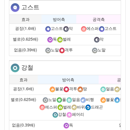
고스트
효과
방어측
공격측
굉장(1.6배)
고스트
악
에스퍼
고스트
별로(0.625배)
독
벌레
악
없음(0.39배)
노말
격투
노말
강철
효과
방어측
공격측
굉장(1.6배)
불꽃
격투
땅
얼음
바위
별로(0.625배)
노말
풀
얼음
비행
불꽃
물
에스퍼
벌레
바위
드래곤
강철
페어리
없음(0.39배)
없음
독