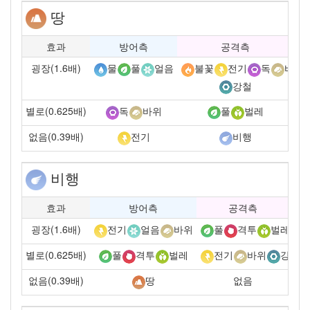
땅
효과
방어측
공격측
굉장(1.6배)
물
풀
얼음
불꽃
전기
독
바위
강철
별로(0.625배)
독
바위
풀
벌레
없음(0.39배)
전기
비행
비행
효과
방어측
공격측
굉장(1.6배)
전기
얼음
바위
풀
격투
벌레
별로(0.625배)
풀
격투
벌레
전기
바위
강철
없음(0.39배)
없음
땅