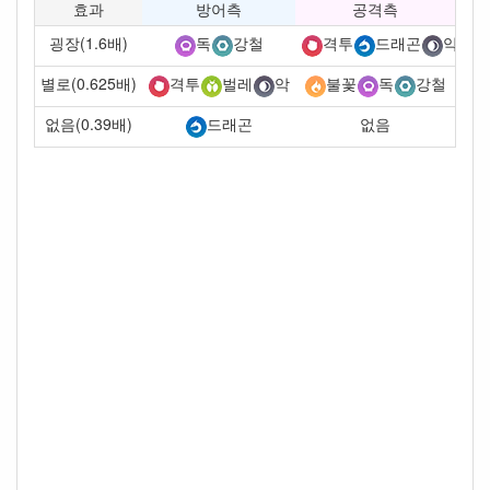
효과
방어측
공격측
굉장(1.6배)
독
강철
격투
드래곤
악
별로(0.625배)
격투
벌레
악
불꽃
독
강철
없음(0.39배)
없음
드래곤