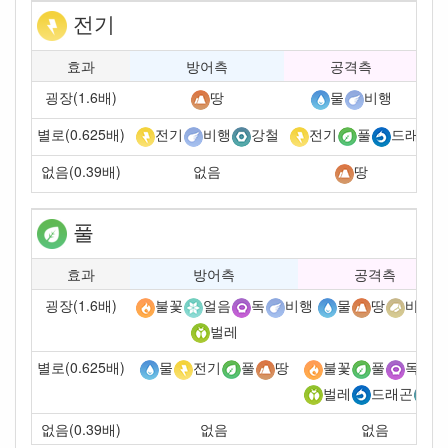
전기
효과
방어측
공격측
굉장(1.6배)
땅
물
비행
별로(0.625배)
전기
비행
강철
전기
풀
드래곤
없음(0.39배)
없음
땅
풀
효과
방어측
공격측
굉장(1.6배)
불꽃
얼음
독
비행
물
땅
바위
벌레
별로(0.625배)
물
전기
풀
땅
불꽃
풀
독
벌레
드래곤
강
없음(0.39배)
없음
없음