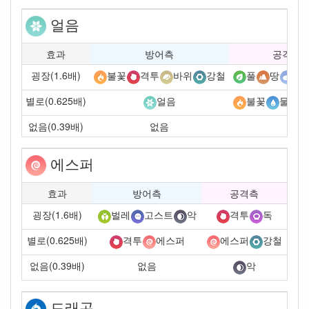
얼음
효과
방어측
공격측
굉장(1.6배)
불꽃
격투
바위
강철
풀
땅
비
별로(0.625배)
얼음
불꽃
물
없음(0.39배)
없음
에스퍼
효과
방어측
공격측
굉장(1.6배)
벌레
고스트
악
격투
독
별로(0.625배)
격투
에스퍼
에스퍼
강철
없음(0.39배)
없음
악
드래곤