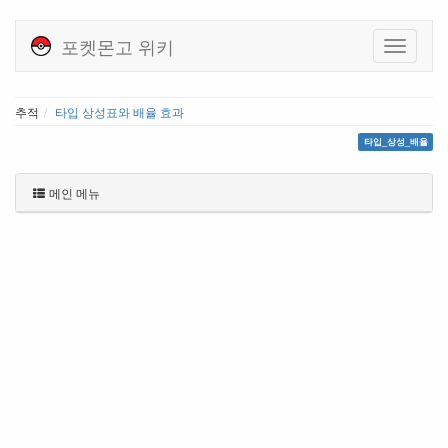
포켓몬고 위키
추적
타입 상성표와 배율 효과
타입_상성_배율
메인 메뉴