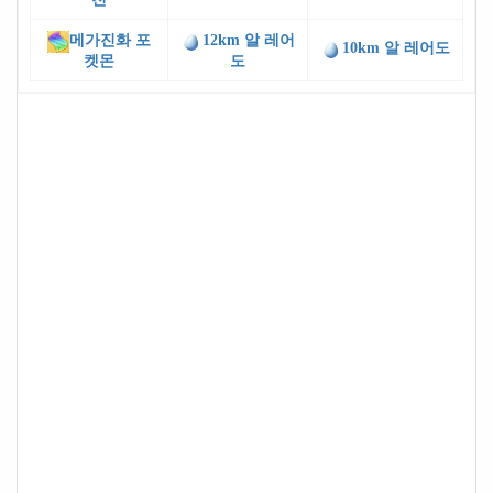
메가진화 포
12km 알 레어
10km 알 레어도
켓몬
도