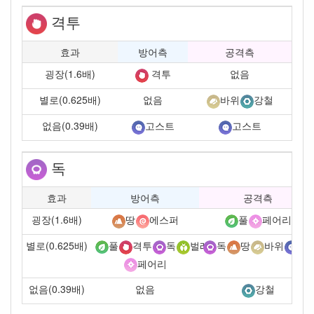
격투
효과
방어측
공격측
굉장(1.6배)
없음
격투
별로(0.625배)
없음
바위
강철
없음(0.39배)
고스트
고스트
독
효과
방어측
공격측
굉장(1.6배)
땅
에스퍼
풀
페어리
별로(0.625배)
풀
격투
독
벌레
독
땅
바위
고
페어리
없음(0.39배)
없음
강철