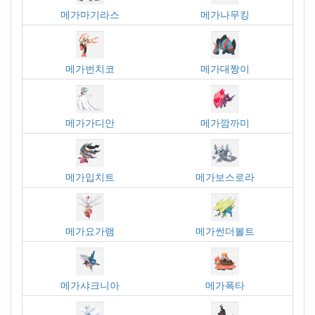
메가마기라스
메가나무킹
메가번치코
메가대짱이
메가가디안
메가깜까미
메가입치트
메가보스로라
메가요가램
메가썬더볼트
메가샤크니아
메가폭타