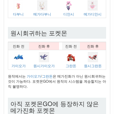
다부니
메가다부니
디안시
메가디안시
원시회귀하는 포켓몬
진화 전
진화 후
진화 전
진화 후
가이오가
원시가이오가
그란돈
원시그란돈
원작에서는
가이오가
/
그란돈
은 메가진화가 아닌 원시회귀하는
것이 가능하다. 포켓몬GO에서 원작의 시스템을 계승할지는 아
직 불명하다.
아직 포켓몬GO에 등장하지 않은
메가진화 포켓몬