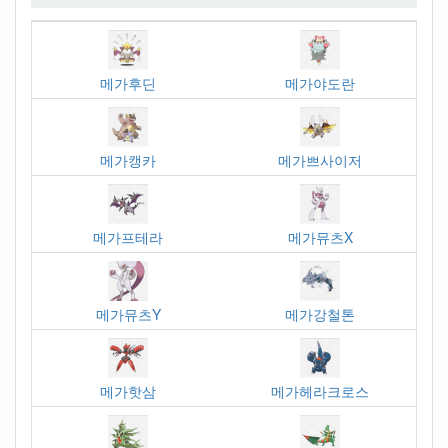
메가후딘
메가야도란
메가캥카
메가쁘사이저
메가프테라
메가뮤츠X
메가뮤츠Y
메가강철톤
메가핫삼
메가헤라크로스