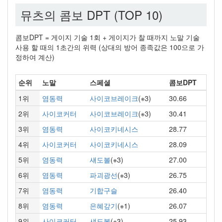
뮤츠의 콤보 DPT (TOP 10)
콤보DPT = 게이지 기술 1회 + 게이지가 찰 때까지 노말 기술
사용 할 때의 1초간의 위력 (상대의 방어 종족값은 100으로 가
정하여 계산)
순위
노말
스페셜
콤보DPT
1위
염동력
사이코브레이크
(※3)
30.66
2위
사이코커터
사이코브레이크
(※3)
30.41
3위
염동력
사이코키네시스
28.77
4위
사이코커터
사이코키네시스
28.09
5위
염동력
섀도볼
(※3)
27.00
6위
염동력
파괴광선
(※3)
26.75
7위
염동력
기합구슬
26.40
8위
염동력
은혜갚기
(※1)
26.07
9위
사이코커터
섀도볼
(※3)
25.93