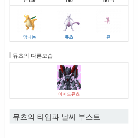
←149
150
151→
망나뇽
뮤츠
뮤
뮤츠의 다른모습
아머드뮤츠
뮤츠의 타입과 날씨 부스트