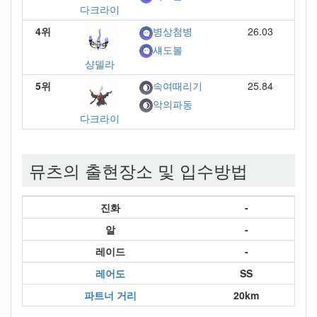
다크라이
4위
26.03
병상첨병
섀도볼
샹델라
5위
25.84
속여때리기
악의파동
다크라이
뮤츠의 출현장소 및 입수방법
진화
-
알
-
레이드
-
레어도
SS
파트너 거리
20km