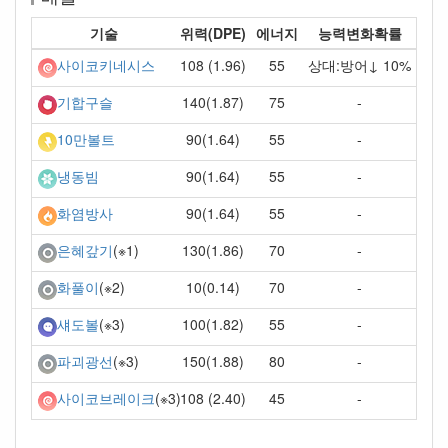
기술
위력(DPE)
에너지
능력변화확률
108 (1.96)
55
상대:방어↓ 10%
사이코키네시스
140(1.87)
75
-
기합구슬
90(1.64)
55
-
10만볼트
90(1.64)
55
-
냉동빔
90(1.64)
55
-
화염방사
130(1.86)
70
-
은혜갚기
(※1)
10(0.14)
70
-
화풀이
(※2)
100(1.82)
55
-
섀도볼
(※3)
150(1.88)
80
-
파괴광선
(※3)
108 (2.40)
45
-
사이코브레이크
(※3)