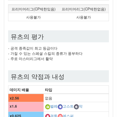
프리미어리그(CP제한있음)
프리미어리그(CP제한없음)
사용불가
사용불가
뮤츠의 평가
- 공격 종족값이 최고 등급이다
- 가질 수 있는 스페셜 스킬의 종류가 풍부하다
- 주로 마스터리그에서 활약
뮤츠의 약점과 내성
데미지 배율
타입
x2.56
없음
x1.6
벌레
고스트
악
x0.625
격투
에스퍼