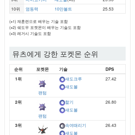
10위
염동력
10만볼트
25.53
(※1) 재훈련으로 배우는 기술 포함
(※2) 쉐도우 포켓몬이 배우는 기술도 포함
(※3) 레거시 기술도 포함
뮤츠에게 강한 포켓몬 순위
순위
포켓몬
기술
DPS
1위
27.42
섀도크루
섀도볼
팬텀
2위
26.80
핥기
섀도볼
팬텀
3위
26.43
속여때리기
섀도볼