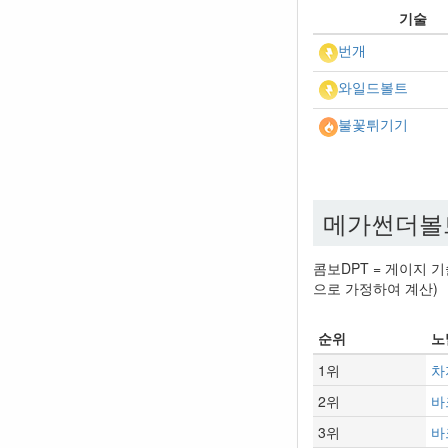
기술
번개
와일드볼트
불꽃튀기기
메가썬더볼트의
콤보DPT = 게이지 기
으로 가정하여 계산)
순위
노
1위
차
2위
바
3위
바