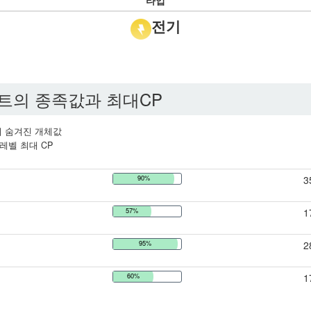
타입
전기
트의 종족값과 최대CP
 숨겨진 개체값
레벨 최대 CP
90%
3
57%
1
95%
2
60%
1