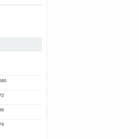
580
72
86
79