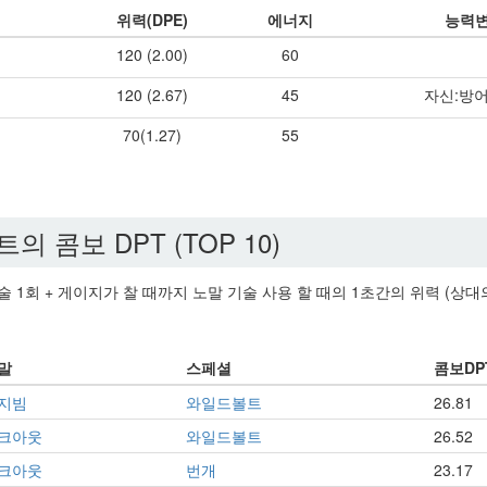
위력(DPE)
에너지
능력
120 (2.00)
60
120 (2.67)
45
자신:방어
70(1.27)
55
 콤보 DPT (TOP 10)
술 1회 + 게이지가 찰 때까지 노말 기술 사용 할 때의 1초간의 위력 (상대
말
스페셜
콤보DP
지빔
와일드볼트
26.81
크아웃
와일드볼트
26.52
크아웃
번개
23.17