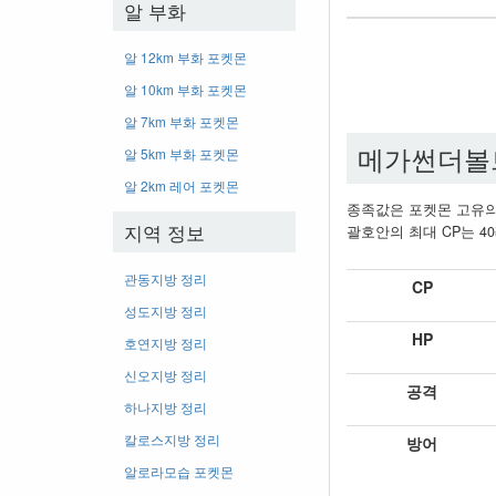
알 부화
알 12km 부화 포켓몬
알 10km 부화 포켓몬
알 7km 부화 포켓몬
메가썬더볼
알 5km 부화 포켓몬
알 2km 레어 포켓몬
종족값은 포켓몬 고유의
지역 정보
괄호안의 최대 CP는 40
관동지방 정리
CP
성도지방 정리
HP
호연지방 정리
신오지방 정리
공격
하나지방 정리
칼로스지방 정리
방어
알로라모습 포켓몬