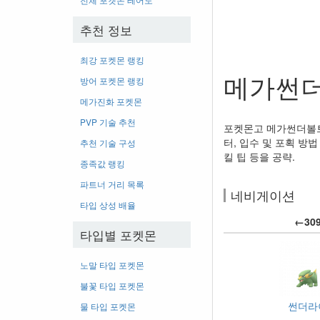
추천 정보
최강 포켓몬 랭킹
메가썬더
방어 포켓몬 랭킹
메가진화 포켓몬
PVP 기술 추천
포켓몬고 메가썬더볼트의
터, 입수 및 포획 방법
추천 기술 구성
킬 팁 등을 공략.
종족값 랭킹
파트너 거리 목록
네비게이션
타입 상성 배율
←30
타입별 포켓몬
노말 타입 포켓몬
불꽃 타입 포켓몬
썬더라
물 타입 포켓몬