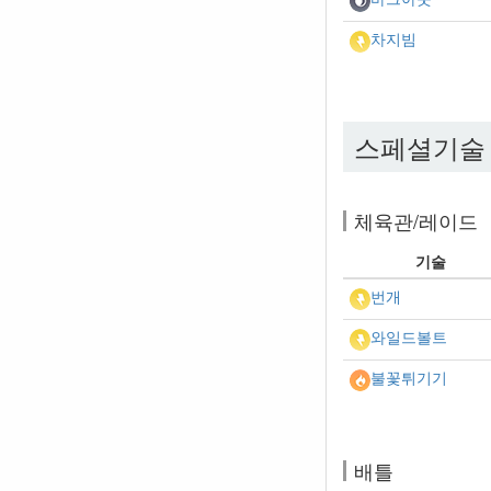
차지빔
스페셜기술
체육관/레이드
기술
번개
와일드볼트
불꽃튀기기
배틀