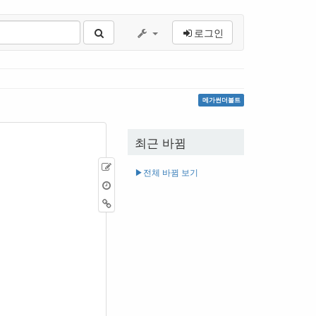
로그인
메가썬더볼트
최근 바뀜
원
▶︎전체 바뀜 보기
본
이
보
전
역
기
판
링
크