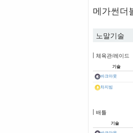
메가썬더
노말기술
체육관/레이드
기술
바크아웃
차지빔
배틀
기술
바크아웃