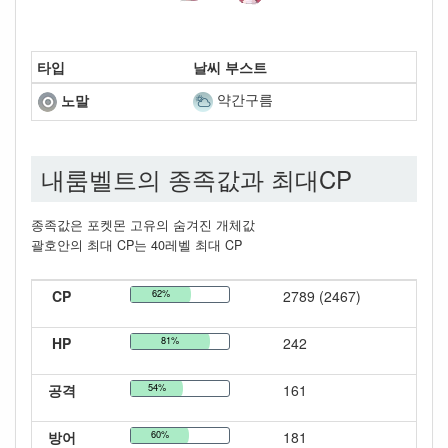
타입
날씨 부스트
약간구름
노말
내룸벨트의 종족값과 최대CP
종족값은 포켓몬 고유의 숨겨진 개체값
괄호안의 최대 CP는 40레벨 최대 CP
CP
62%
2789 (2467)
HP
81%
242
공격
54%
161
방어
60%
181