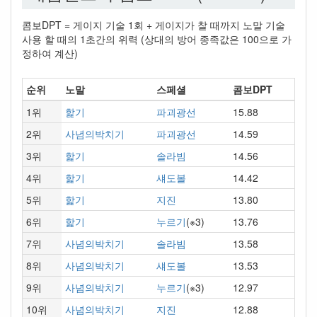
콤보DPT = 게이지 기술 1회 + 게이지가 찰 때까지 노말 기술
사용 할 때의 1초간의 위력 (상대의 방어 종족값은 100으로 가
정하여 계산)
순위
노말
스페셜
콤보DPT
1위
핥기
파괴광선
15.88
2위
사념의박치기
파괴광선
14.59
3위
핥기
솔라빔
14.56
4위
핥기
섀도볼
14.42
5위
핥기
지진
13.80
6위
핥기
누르기
(※3)
13.76
7위
사념의박치기
솔라빔
13.58
8위
사념의박치기
섀도볼
13.53
9위
사념의박치기
누르기
(※3)
12.97
10위
사념의박치기
지진
12.88