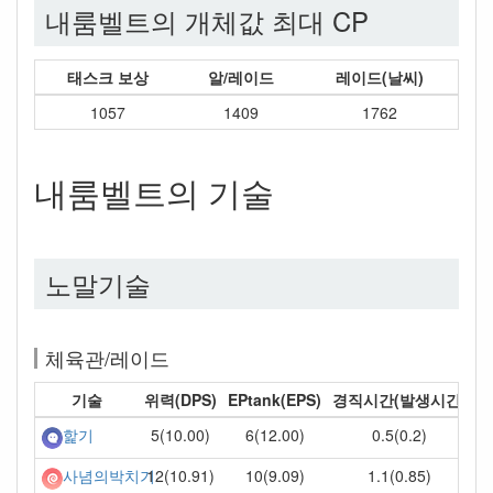
내룸벨트의 개체값 최대 CP
태스크 보상
알/레이드
레이드(날씨)
1057
1409
1762
내룸벨트의 기술
노말기술
체육관/레이드
기술
위력(DPS)
EPtank(EPS)
경직시간(발생시간)
5(10.00)
6(12.00)
0.5(0.2)
핥기
12(10.91)
10(9.09)
1.1(0.85)
사념의박치기