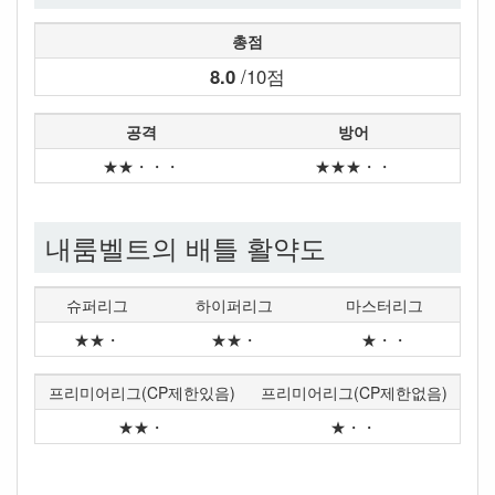
총점
8.0
/10점
공격
방어
★★・・・
★★★・・
내룸벨트의 배틀 활약도
슈퍼리그
하이퍼리그
마스터리그
★★・
★★・
★・・
프리미어리그(CP제한있음)
프리미어리그(CP제한없음)
★★・
★・・