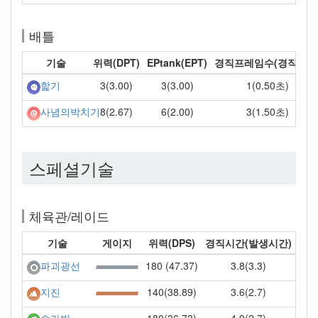
배틀
기술
위력(DPT)
EPtank(EPT)
경직프레임수(경직시간
3(3.00)
3(3.00)
1(0.50초)
핥기
8(2.67)
6(2.00)
3(1.50초)
사념의박치기
스페셜기술
체육관/레이드
기술
게이지
위력(DPS)
경직시간(발생시간)
180 (47.37)
3.8(3.3)
파괴광선
140(38.89)
3.6(2.7)
지진