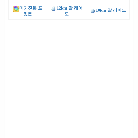
메가진화 포
12km 알 레어
10km 알 레어도
켓몬
도