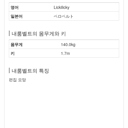
영어
Lickilicky
일본어
ベロベルト
내룸벨트의 몸무게와 키
몸무게
140.0kg
키
1.7m
내룸벨트의 특징
편집 요망