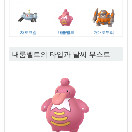
자포코일
내룸벨트
거대코뿌리
내룸벨트의 타입과 날씨 부스트