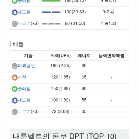
180(36.73)
4.9(2.7)
솔라빔
100(33.33)
3(2.4)
섀도볼
60 (31.58)
1.9(1.2)
누르기
(※3)
배틀
기술
위력(DPE)
에너지
능력변화확률
180 (2.25)
80
-
파괴광선
120(1.85)
65
-
지진
150(1.88)
80
-
솔라빔
100(1.82)
55
-
섀도볼
72 (2.06)
35
-
누르기
(※3)
내룸벨트의 콤보 DPT (TOP 10)