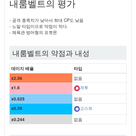
내룸벨트의 평가
- 공격 종족치가 낮아서 최대 CP도 낮음
- 노말 타입이므로 약점이 적다.
- 체육관 방어형의 포켓몬
내룸벨트의 약점과 내성
데미지 배율
타입
x2.56
없음
x1.6
격투
x0.625
없음
x0.39
고스트
x0.244
없음