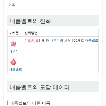
-없음
내룸벨트의 진화
포켓몬
진화방법
신오의 돌
1 개 와
내루미
의 사탕 100개로
내룸벨트
진화
내루미
-
내룸벨트
내룸벨트의 도감 데이터
내룸벨트의 다른 이름