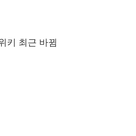
위키 최근 바뀜