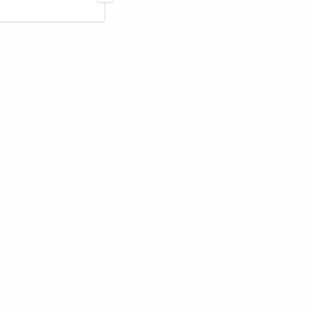
판
링
크