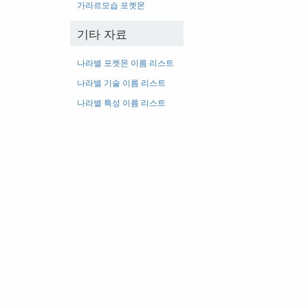
가라르모습 포켓몬
기타 자료
나라별 포켓몬 이름 리스트
나라별 기술 이름 리스트
나라별 특성 이름 리스트