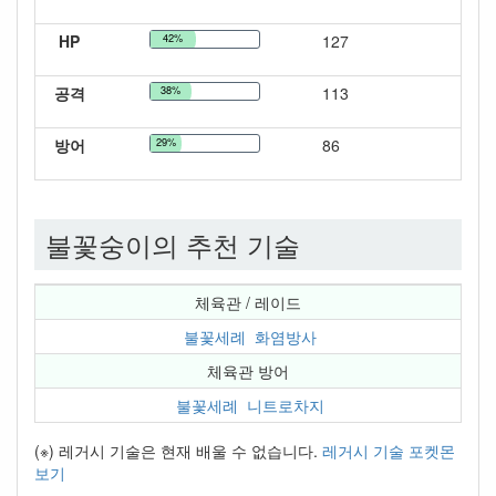
HP
42%
127
공격
38%
113
방어
29%
86
불꽃숭이의 추천 기술
체육관 / 레이드
불꽃세례
화염방사
체육관 방어
불꽃세례
니트로차지
(※) 레거시 기술은 현재 배울 수 없습니다.
레거시 기술 포켓몬
보기