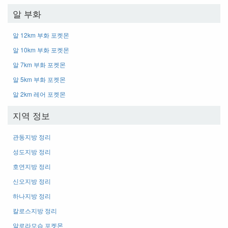
알 부화
알 12km 부화 포켓몬
알 10km 부화 포켓몬
알 7km 부화 포켓몬
알 5km 부화 포켓몬
알 2km 레어 포켓몬
지역 정보
관동지방 정리
성도지방 정리
호연지방 정리
신오지방 정리
하나지방 정리
칼로스지방 정리
알로라모습 포켓몬