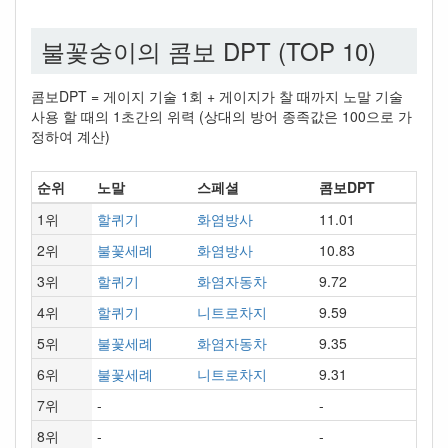
불꽃숭이의 콤보 DPT (TOP 10)
콤보DPT = 게이지 기술 1회 + 게이지가 찰 때까지 노말 기술
사용 할 때의 1초간의 위력 (상대의 방어 종족값은 100으로 가
정하여 계산)
순위
노말
스페셜
콤보DPT
1위
할퀴기
화염방사
11.01
2위
불꽃세례
화염방사
10.83
3위
할퀴기
화염자동차
9.72
4위
할퀴기
니트로차지
9.59
5위
불꽃세례
화염자동차
9.35
6위
불꽃세례
니트로차지
9.31
7위
-
-
8위
-
-