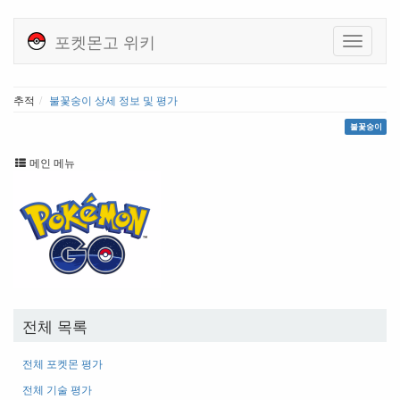
포켓몬고 위키
추적
불꽃숭이 상세 정보 및 평가
불꽃숭이
메인 메뉴
전체 목록
전체 포켓몬 평가
전체 기술 평가