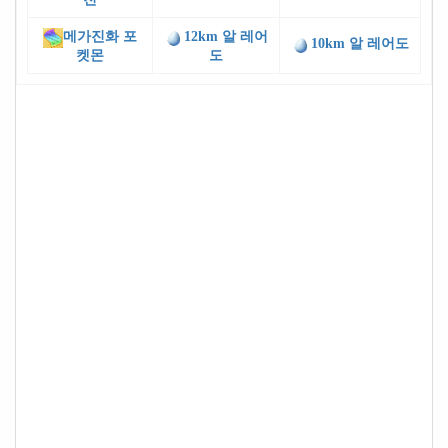
메가진화 포
12km 알 레어
10km 알 레어도
켓몬
도