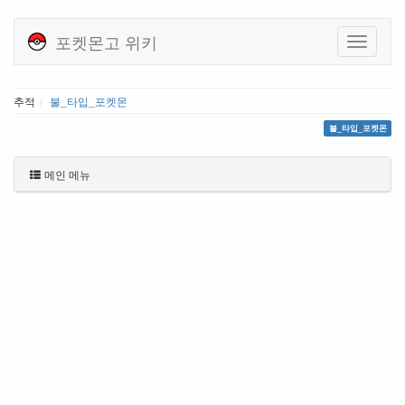
포켓몬고 위키
추적
불_타입_포켓몬
불_타입_포켓몬
메인 메뉴