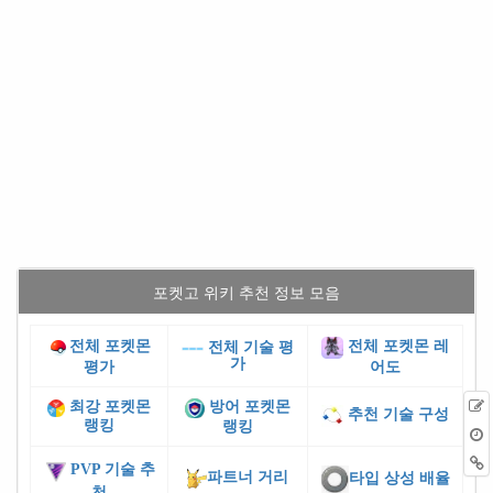
포켓고 위키 추천 정보 모음
전체 포켓몬
전체 포켓몬 레
전체 기술 평
가
평가
어도
최강 포켓몬
방어 포켓몬
추천 기술 구성
랭킹
랭킹
PVP 기술 추
파트너 거리
타입 상성 배율
천