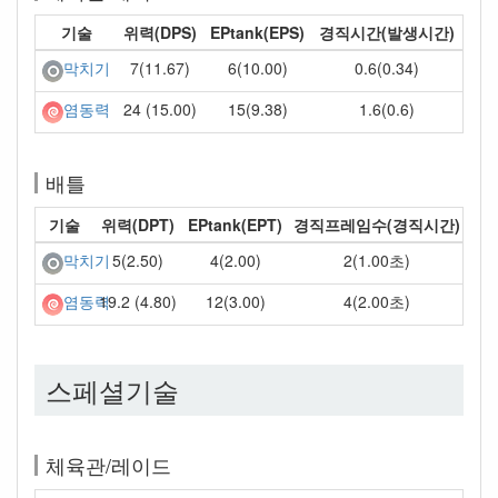
기술
위력(DPS)
EPtank(EPS)
경직시간(발생시간)
7(11.67)
6(10.00)
0.6(0.34)
막치기
24 (15.00)
15(9.38)
1.6(0.6)
염동력
배틀
기술
위력(DPT)
EPtank(EPT)
경직프레임수(경직시간)
5(2.50)
4(2.00)
2(1.00초)
막치기
19.2 (4.80)
12(3.00)
4(2.00초)
염동력
스페셜기술
체육관/레이드