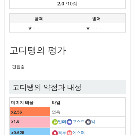
2.0
/10점
공격
방어
★・・・・
★・・・・
고디탱의 평가
- 편집중
고디탱의 약점과 내성
데미지 배율
타입
x2.56
없음
x1.6
벌레
고스트
악
x0.625
격투
에스퍼