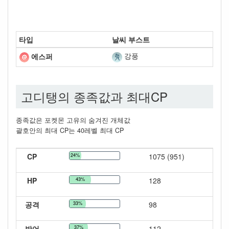
타입
날씨 부스트
강풍
에스퍼
고디탱의 종족값과 최대CP
종족값은 포켓몬 고유의 숨겨진 개체값
괄호안의 최대 CP는 40레벨 최대 CP
CP
24%
1075 (951)
HP
43%
128
공격
33%
98
방어
37%
112