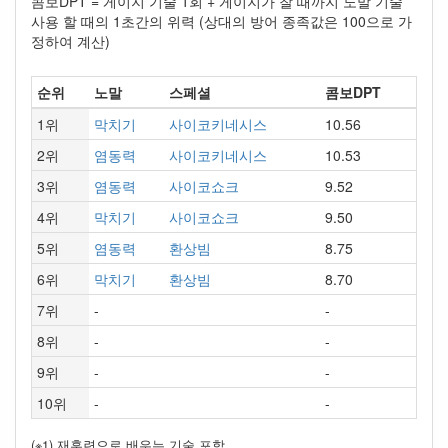
콤보DPT = 게이지 기술 1회 + 게이지가 찰 때까지 노말 기술
사용 할 때의 1초간의 위력 (상대의 방어 종족값은 100으로 가
정하여 계산)
순위
노말
스페셜
콤보DPT
1위
막치기
사이코키네시스
10.56
2위
염동력
사이코키네시스
10.53
3위
염동력
사이코쇼크
9.52
4위
막치기
사이코쇼크
9.50
5위
염동력
환상빔
8.75
6위
막치기
환상빔
8.70
7위
-
-
8위
-
-
9위
-
-
10위
-
-
(※1) 재훈련으로 배우는 기술 포함