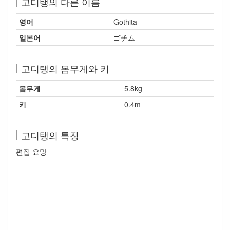
고디탱의 다른 이름
영어
Gothita
일본어
ゴチム
고디탱의 몸무게와 키
몸무게
5.8kg
키
0.4m
고디탱의 특징
편집 요망