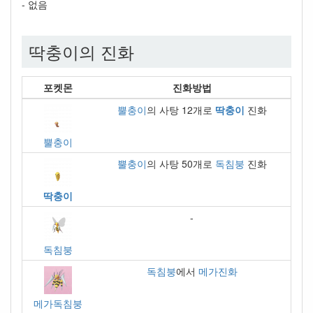
- 없음
딱충이의 진화
포켓몬
진화방법
뿔충이
의 사탕 12개로
딱충이
진화
뿔충이
뿔충이
의 사탕 50개로
독침붕
진화
딱충이
-
독침붕
독침붕
에서
메가진화
메가독침붕