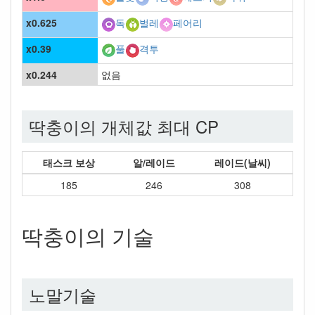
x0.625
독
벌레
페어리
x0.39
풀
격투
x0.244
없음
딱충이의 개체값 최대 CP
태스크 보상
알/레이드
레이드(날씨)
185
246
308
딱충이의 기술
노말기술