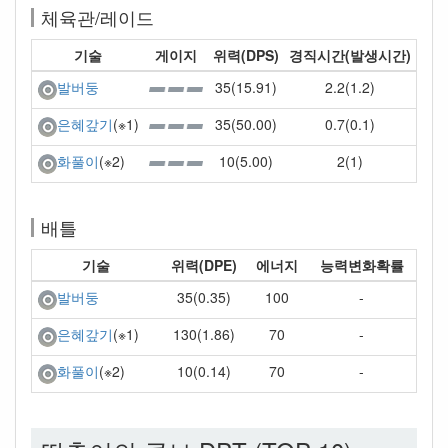
체육관/레이드
기술
게이지
위력(DPS)
경직시간(발생시간)
35(15.91)
2.2(1.2)
발버둥
35(50.00)
0.7(0.1)
은혜갚기
(※1)
10(5.00)
2(1)
화풀이
(※2)
배틀
기술
위력(DPE)
에너지
능력변화확률
35(0.35)
100
-
발버둥
130(1.86)
70
-
은혜갚기
(※1)
10(0.14)
70
-
화풀이
(※2)