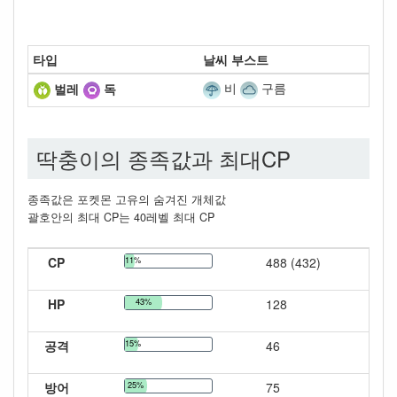
타입
날씨 부스트
비
구름
벌레
독
딱충이의 종족값과 최대CP
종족값은 포켓몬 고유의 숨겨진 개체값
괄호안의 최대 CP는 40레벨 최대 CP
CP
11%
488 (432)
HP
43%
128
공격
15%
46
방어
25%
75