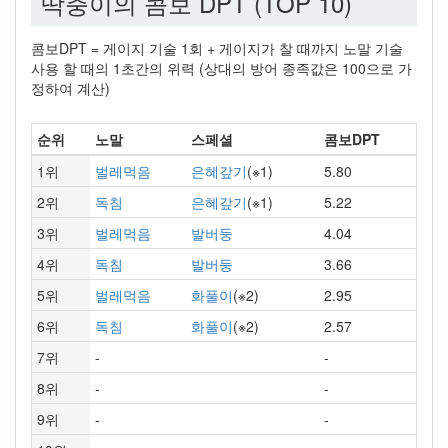
딱충이의 콤보 DPT (TOP 10)
콤보DPT = 게이지 기술 1회 + 게이지가 찰 때까지 노말 기술
사용 할 때의 1초간의 위력 (상대의 방어 종족값은 100으로 가
정하여 계산)
순위
노말
스페셜
콤보DPT
1위
벌레먹음
은혜갚기
(※1)
5.80
2위
독침
은혜갚기
(※1)
5.22
3위
벌레먹음
발버둥
4.04
4위
독침
발버둥
3.66
5위
벌레먹음
화풀이
(※2)
2.95
6위
독침
화풀이
(※2)
2.57
7위
-
-
8위
-
-
9위
-
-