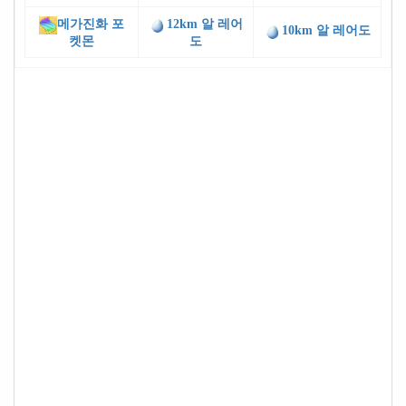
메가진화 포
12km 알 레어
10km 알 레어도
켓몬
도