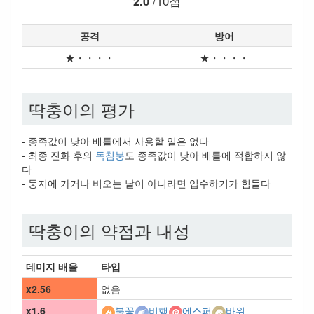
2.0
/10점
공격
방어
★・・・・
★・・・・
딱충이의 평가
- 종족값이 낮아 배틀에서 사용할 일은 없다
- 최종 진화 후의
독침붕
도 종족값이 낮아 배틀에 적합하지 않
다
- 둥지에 가거나 비오는 날이 아니라면 입수하기가 힘들다
딱충이의 약점과 내성
데미지 배율
타입
x2.56
없음
x1.6
불꽃
비행
에스퍼
바위