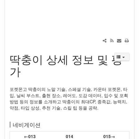
딱충이 상세 정보 및 평
가
포켓몬고 딱충이의 노말 기술, 스페셜 기술, 카운터 포켓몬, 타
입, 날씨 부스트, 출현 장소, 레어도, 도감 데이터, 입수 및 포획
방법 등의 정보를 소개하고 딱충이의 최대CP, 종족값, 능력치,
약점, 타입 상성, 추천 기술, 스킬 팁 등을 공략.
네비게이션
←013
014
015→