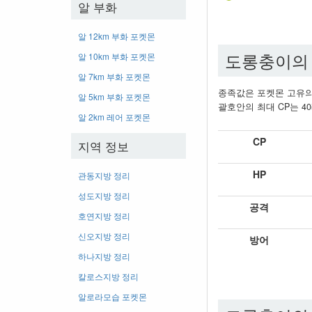
알 부화
알 12km 부화 포켓몬
도롱충이의 
알 10km 부화 포켓몬
알 7km 부화 포켓몬
종족값은 포켓몬 고유의
알 5km 부화 포켓몬
괄호안의 최대 CP는 40
알 2km 레어 포켓몬
CP
지역 정보
HP
관동지방 정리
성도지방 정리
공격
호연지방 정리
신오지방 정리
방어
하나지방 정리
칼로스지방 정리
알로라모습 포켓몬