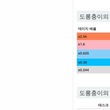
도롱충이의
데미지 배율
x2.56
x1.6
x0.625
x0.39
x0.244
도롱충이의 
태스크