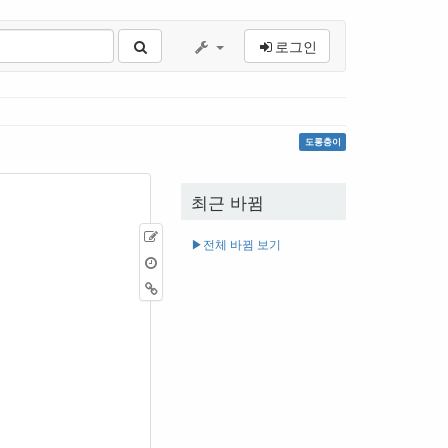
로그인
도롱충이
최근 바뀜
원
▶︎전체 바뀜 보기
본
이
보
전
역
기
판
링
크