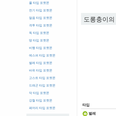
풀 타입 포켓몬
전기 타입 포켓몬
도롱충이의 
얼음 타입 포켓몬
격투 타입 포켓몬
독 타입 포켓몬
땅 타입 포켓몬
비행 타입 포켓몬
에스퍼 타입 포켓몬
벌레 타입 포켓몬
바위 타입 포켓몬
고스트 타입 포켓몬
드래곤 타입 포켓몬
악 타입 포켓몬
강철 타입 포켓몬
타입
페어리 타입 포켓몬
벌레