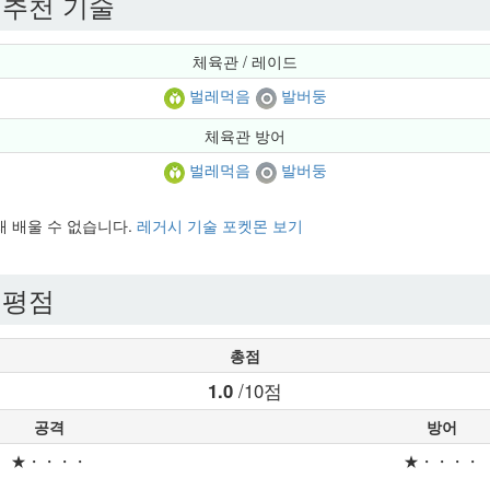
 추천 기술
체육관 / 레이드
벌레먹음
발버둥
체육관 방어
벌레먹음
발버둥
현재 배울 수 없습니다.
레거시 기술 포켓몬 보기
 평점
총점
1.0
/10점
공격
방어
★・・・・
★・・・・