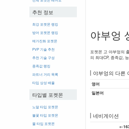
추천 정보
최강 포켓몬 랭킹
야부엉 
방어 포켓몬 랭킹
메가진화 포켓몬
PVP 기술 추천
포켓몬 고 야부엉의 출
의 최대CP, 종족값, 
추천 기술 구성
종족값 랭킹
야부엉의 다른 
파트너 거리 목록
타입 상성 배율
영어
일본어
타입별 포켓몬
노말 타입 포켓몬
네비게이션
불꽃 타입 포켓몬
물 타입 포켓몬
←16