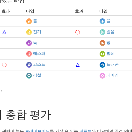
과있는 타입
효과
타입
효과
타입
불
물
전기
얼음
독
땅
에스퍼
벌레
고스트
드래곤
강철
페어리
)
 총합 평가
 위력이 높은
브레이브버드
를 가질 수 있는
피죤투
와 비교하면 공격 면에