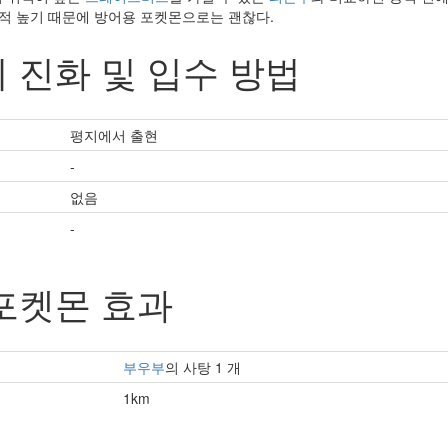
교적 높기 때문에 방어용 포켓몬으로는 괜찮다.
 진화 및 입수 방법
평지에서 출현
-
없음
-
포켓몬 효과
부우부
의 사탕 1 개
1km