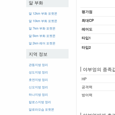
알 부화
평가점
알 12km 부화 포켓몬
최대CP
알 10km 부화 포켓몬
알 7km 부화 포켓몬
레어도
알 5km 부화 포켓몬
타입1
알 2km 레어 포켓몬
타입2
지역 정보
관동지방 정리
야부엉의 종족
성도지방 정리
HP
호연지방 정리
공격력
신오지방 정리
하나지방 정리
방어력
칼로스지방 정리
알로라모습 포켓몬