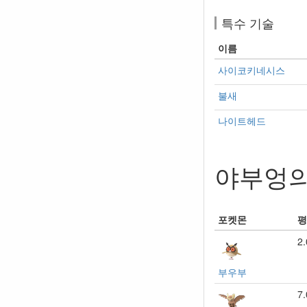
특수 기술
이름
사이코키네시스
불새
나이트헤드
야부엉의
포켓몬
평
2
부우부
7