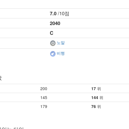
7.0
/10점
2040
C
노말
비행
값
200
17
위
145
144
위
179
76
위