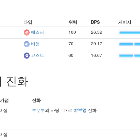
타입
위력
DPS
게이지
100
26.32
에스퍼
70
29.17
비행
60
16.67
고스트
 진화
가점
진화
.0 점
부우부
의 사탕 - 개로
야부엉
진화
.0 점
-