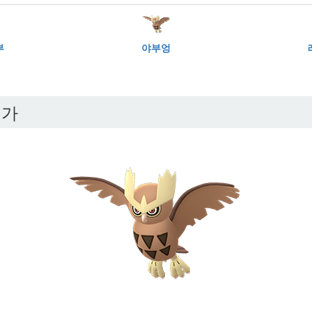
부
야부엉
평가