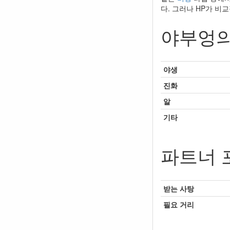
다. 그러나 HP가 비
야부엉의
야생
진화
알
기타
파트너 
받는 사탕
필요 거리