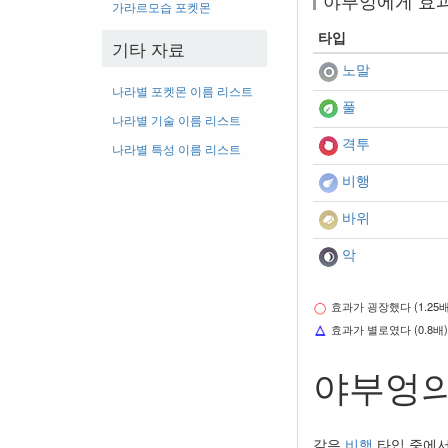
야부엉에게 효
가라르모습 포켓몬
타입
기타 자료
노말
나라별 포켓몬 이름 리스트
풀
나라별 기술 이름 리스트
격투
나라별 특성 이름 리스트
비행
바위
악
효과가 굉장했다 (1.25배
효과가 별로였다 (0.8배)
야부엉의
같은
비행
타입 중에서