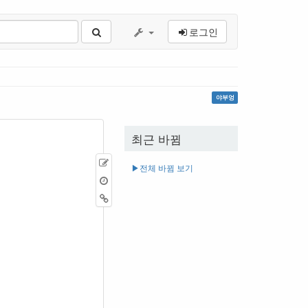
로그인
야부엉
최근 바뀜
원
▶︎전체 바뀜 보기
본
이
보
전
역
기
판
링
크