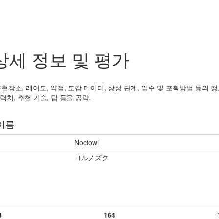
상세 정보 및 평가
현장소, 레어도, 약점, 도감 데이터, 상성 관계, 입수 및 포획방법 등의
능력치, 추천 기술, 팁 등을 공략.
이름
Noctowl
ヨルノズク
3
164