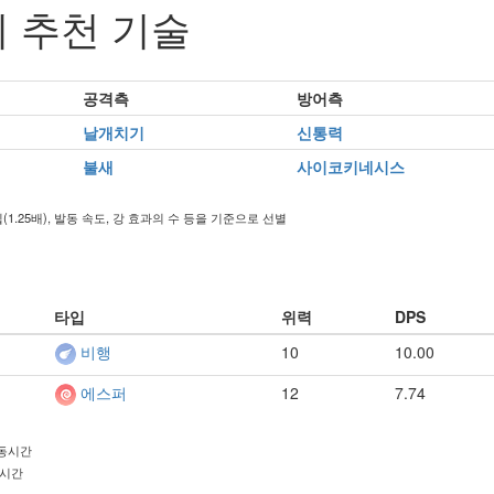
 추천 기술
공격측
방어측
날개치기
신통력
불새
사이코키네시스
입(1.25배), 발동 속도, 강 효과의 수 등을 기준으로 선별
타입
위력
DPS
10
10.00
비행
12
7.74
에스퍼
발동시간
동시간