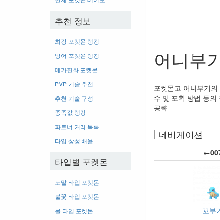
추천 정보
최강 포켓몬 랭킹
어니부기
방어 포켓몬 랭킹
메가진화 포켓몬
PVP 기술 추천
포켓몬고 어니부기의 노
수 및 포획 방법 등의 
추천 기술 구성
공략.
종족값 랭킹
파트너 거리 목록
네비게이션
타입 상성 배율
←00
타입별 포켓몬
노말 타입 포켓몬
불꽃 타입 포켓몬
꼬부
물 타입 포켓몬