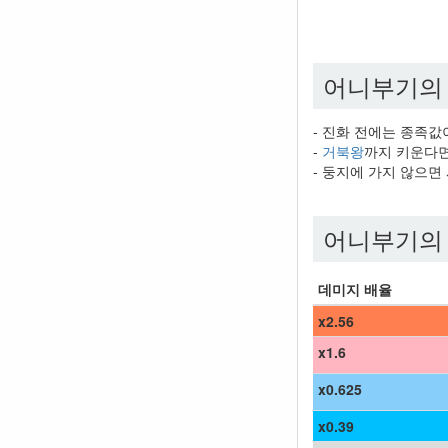
어니부기의
- 진화 전에는 종족값
-
거북왕
까지 키운다면
- 둥지에 가지 않으면
어니부기의
데미지 배율
x2.56
x1.6
x0.625
x0.39