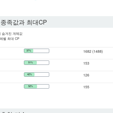
종족값과 최대CP
 숨겨진 개체값
레벨 최대 CP
37%
1682 (1488)
51%
153
42%
126
52%
155