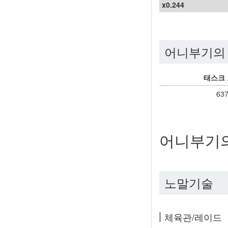
x0.244
어니부기의 
태스크
63
어니부기
노말기술
체육관/레이드