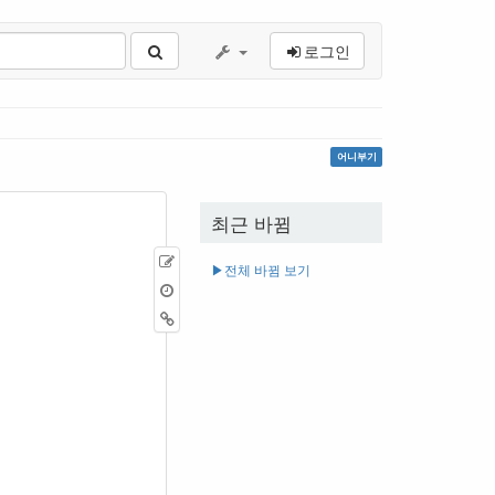
로그인
어니부기
최근 바뀜
원
▶︎전체 바뀜 보기
본
이
보
전
역
기
판
링
크