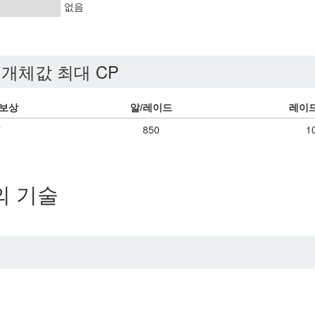
없음
개체값 최대 CP
 보상
알/레이드
레이드
7
850
1
의 기술