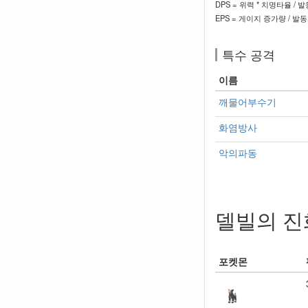
DPS = 위력 * 치명타율 / 
EPS = 게이지 증가량 / 발
특수 공격
이름
깨물어부수기
화염방사
악의파동
델빌의 진
포켓몬