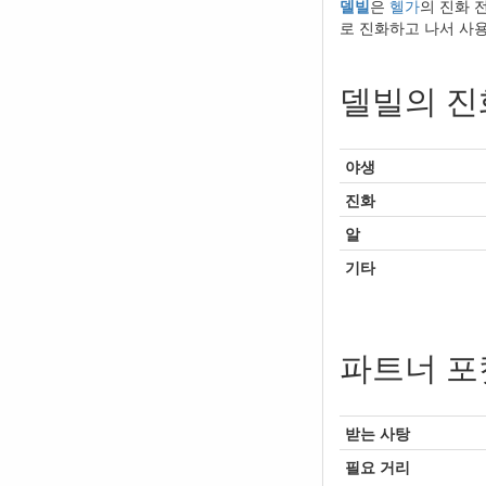
델빌
은
헬가
의 진화 
로 진화하고 나서 사
델빌의 진
야생
진화
알
기타
파트너 포
받는 사탕
필요 거리