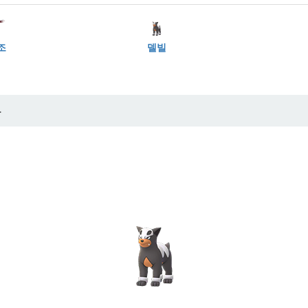
조
델빌
가