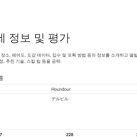
세 정보 및 평가
장소, 레어도, 도감 데이터, 입수 및 포획 방법 등의 정보를 소개하고 델빌
성, 추천 기술, 스킬 팁 등을 공략.
름
Houndour
デルビル
7
228