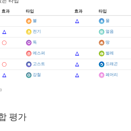
있는 타입
효과
타입
효과
타입
불
물
전기
얼음
독
땅
에스퍼
벌레
고스트
드래곤
강철
페어리
)
합 평가