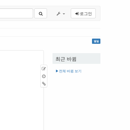
로그인
델빌
최근 바뀜
원
▶︎전체 바뀜 보기
본
이
보
전
역
기
판
링
크