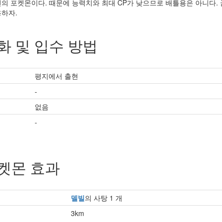
전의 포켓몬이다. 때문에 능력치와 최대 CP가 낮으므로 배틀용은 아니다
용하자.
화 및 입수 방법
평지에서 출현
-
없음
-
켓몬 효과
델빌
의 사탕 1 개
3km