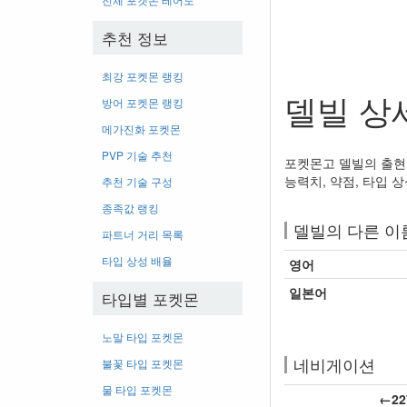
추천 정보
최강 포켓몬 랭킹
델빌 상
방어 포켓몬 랭킹
메가진화 포켓몬
PVP 기술 추천
포켓몬고 델빌의 출현 
능력치, 약점, 타입 상
추천 기술 구성
종족값 랭킹
델빌의 다른 이
파트너 거리 목록
타입 상성 배율
영어
일본어
타입별 포켓몬
노말 타입 포켓몬
네비게이션
불꽃 타입 포켓몬
물 타입 포켓몬
←22