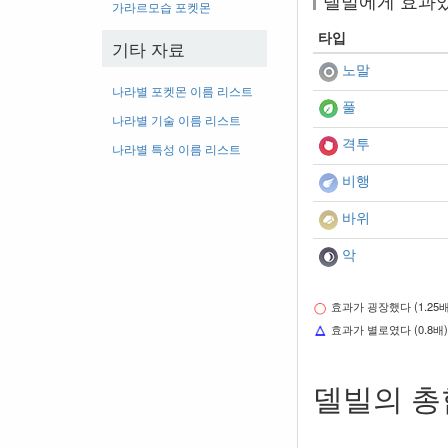
델빌에게 효과
가라르모습 포켓몬
타입
기타 자료
노말
나라별 포켓몬 이름 리스트
풀
나라별 기술 이름 리스트
격투
나라별 특성 이름 리스트
비행
바위
악
효과가 굉장했다 (1.25배
효과가 별로였다 (0.8배)
델빌의 총