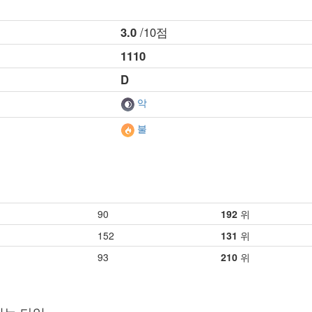
3.0
/10점
1110
D
악
불
90
192
위
152
131
위
93
210
위