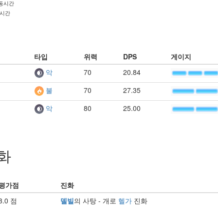
발동시간
동시간
타입
위력
DPS
게이지
70
20.84
악
70
27.35
불
80
25.00
악
화
평가점
진화
3.0 점
델빌
의 사탕 - 개로
헬가
진화