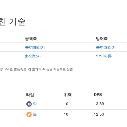
천 기술
공격측
방어측
속여때리기
속여때리기
화염방사
악의파동
타입(1.25배), 발동속도, 강 효과의 수 등을 기준으로 선별
타입
위력
DPS
10
13.89
악
10
12.50
불