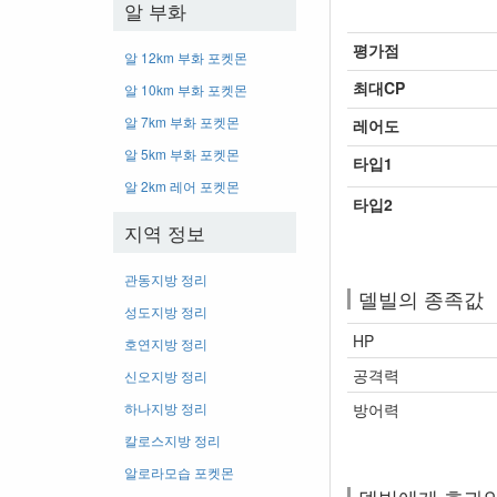
알 부화
평가점
알 12km 부화 포켓몬
최대CP
알 10km 부화 포켓몬
알 7km 부화 포켓몬
레어도
알 5km 부화 포켓몬
타입1
알 2km 레어 포켓몬
타입2
지역 정보
관동지방 정리
델빌의 종족값
성도지방 정리
HP
호연지방 정리
공격력
신오지방 정리
하나지방 정리
방어력
칼로스지방 정리
알로라모습 포켓몬