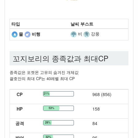
타입
날씨 부스트
비
강풍
물
비행
꼬지보리의 종족값과 최대CP
종족값은 포켓몬 고유의 숨겨진 개체값
괄호안의 최대 CP는 40레벨 최대 CP
CP
21%
968 (856)
HP
53%
158
공격
28%
84
방어
32%
96