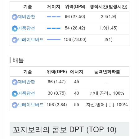
기술
게이지
위력(DPS)
경직시간(발생시간)
66 (27.50)
2.4(1.9)
제비반환
54 (28.42)
1.9(1.45)
거품광선
156 (78.00)
2(1)
브레이브버드
배틀
기술
위력(DPE)
에너지
능력변화확률
66 (1.47)
45
-
제비반환
30 (0.75)
40
상대:공격↓ 100%
거품광선
156 (2.84)
55
자신:방어↓↓↓ 100%
브레이브버드
꼬지보리의 콤보 DPT (TOP 10)