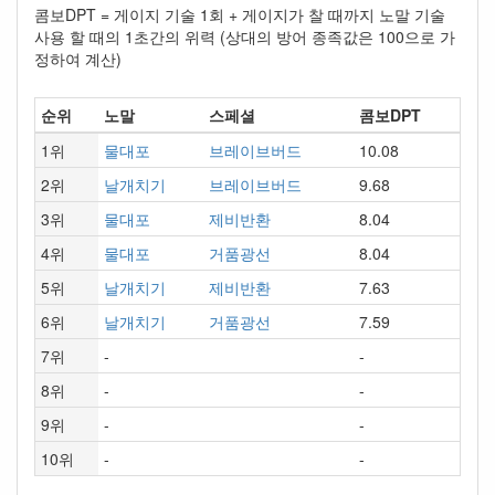
콤보DPT = 게이지 기술 1회 + 게이지가 찰 때까지 노말 기술
사용 할 때의 1초간의 위력 (상대의 방어 종족값은 100으로 가
정하여 계산)
순위
노말
스페셜
콤보DPT
1위
물대포
브레이브버드
10.08
2위
날개치기
브레이브버드
9.68
3위
물대포
제비반환
8.04
4위
물대포
거품광선
8.04
5위
날개치기
제비반환
7.63
6위
날개치기
거품광선
7.59
7위
-
-
8위
-
-
9위
-
-
10위
-
-