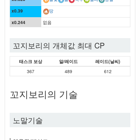
x0.39
땅
x0.244
없음
꼬지보리의 개체값 최대 CP
태스크 보상
알/레이드
레이드(날씨)
367
489
612
꼬지보리의 기술
노말기술