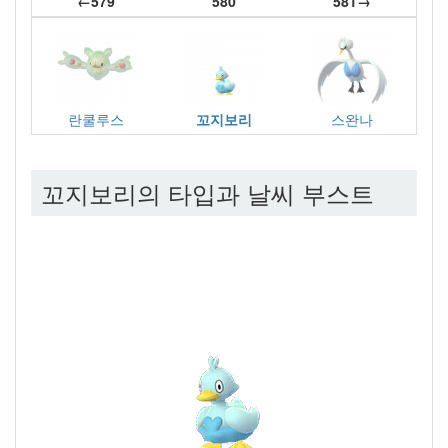
←579
580
581→
란쿨루스
꼬지보리
스완나
꼬지보리의 타입과 날씨 부스트