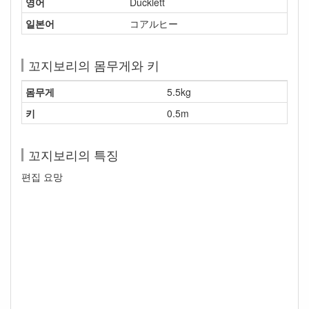
영어
Ducklett
일본어
コアルヒー
꼬지보리의 몸무게와 키
몸무게
5.5kg
키
0.5m
꼬지보리의 특징
편집 요망