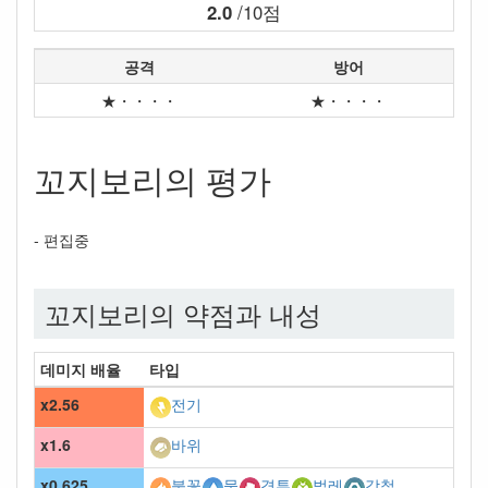
2.0
/10점
공격
방어
★・・・・
★・・・・
꼬지보리의 평가
- 편집중
꼬지보리의 약점과 내성
데미지 배율
타입
x2.56
전기
x1.6
바위
x0.625
불꽃
물
격투
벌레
강철