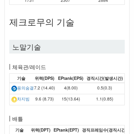
1731
2307
2884
제크로무의 기술
노말기술
체육관/레이드
기술
위력(DPS)
EPtank(EPS)
경직시간(발생시간)
7.2 (14.40)
4(8.00)
0.5(0.3)
용의숨결
9.6 (8.73)
15(13.64)
1.1(0.85)
차지빔
배틀
기술
위력(DPT)
EPtank(EPT)
경직프레임수(경직시간)