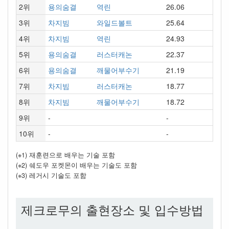
2위
용의숨결
역린
26.06
3위
차지빔
와일드볼트
25.64
4위
차지빔
역린
24.93
5위
용의숨결
러스터캐논
22.37
6위
용의숨결
깨물어부수기
21.19
7위
차지빔
러스터캐논
18.77
8위
차지빔
깨물어부수기
18.72
9위
-
-
10위
-
-
(※1) 재훈련으로 배우는 기술 포함
(※2) 쉐도우 포켓몬이 배우는 기술도 포함
(※3) 레거시 기술도 포함
제크로무의 출현장소 및 입수방법