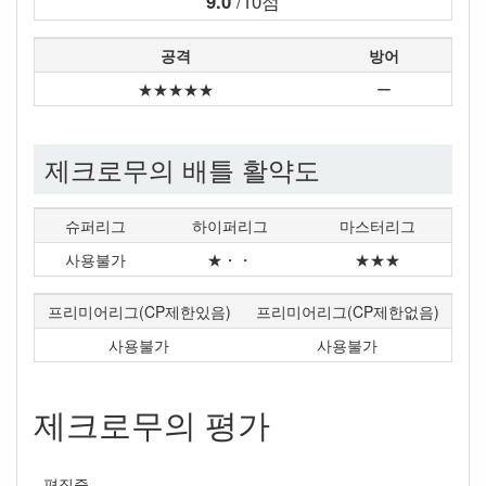
9.0
/10점
공격
방어
★★★★★
ー
제크로무의 배틀 활약도
슈퍼리그
하이퍼리그
마스터리그
사용불가
★・・
★★★
프리미어리그(CP제한있음)
프리미어리그(CP제한없음)
사용불가
사용불가
제크로무의 평가
- 편집중