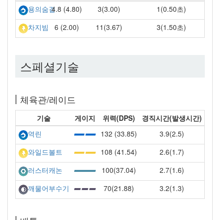
4.8 (4.80)
3(3.00)
1(0.50초)
용의숨결
6 (2.00)
11(3.67)
3(1.50초)
차지빔
스페셜기술
체육관/레이드
기술
게이지
위력(DPS)
경직시간(발생시간)
132 (33.85)
3.9(2.5)
역린
108 (41.54)
2.6(1.7)
와일드볼트
100(37.04)
2.7(1.6)
러스터캐논
70(21.88)
3.2(1.3)
깨물어부수기