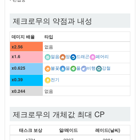
제크로무의 약점과 내성
데미지 배율
타입
x2.56
없음
x1.6
얼음
땅
드래곤
페어리
x0.625
불꽃
물
풀
비행
강철
x0.39
전기
x0.244
없음
제크로무의 개체값 최대 CP
태스크 보상
알/레이드
레이드(날씨)