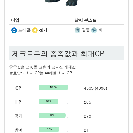
타입
날씨 부스트
강풍
비
드래곤
전기
제크로무의 종족값과 최대CP
종족값은 포켓몬 고유의 숨겨진 개체값
괄호안의 최대 CP는 40레벨 최대 CP
CP
100%
4565 (4038)
HP
68%
205
공격
92%
275
방어
70%
211