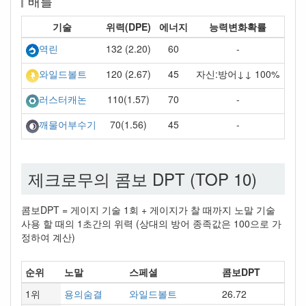
배틀
기술
위력(DPE)
에너지
능력변화확률
132 (2.20)
60
-
역린
120 (2.67)
45
자신:방어↓↓ 100%
와일드볼트
110(1.57)
70
-
러스터캐논
70(1.56)
45
-
깨물어부수기
제크로무의 콤보 DPT (TOP 10)
콤보DPT = 게이지 기술 1회 + 게이지가 찰 때까지 노말 기술
사용 할 때의 1초간의 위력 (상대의 방어 종족값은 100으로 가
정하여 계산)
순위
노말
스페셜
콤보DPT
1위
용의숨결
와일드볼트
26.72