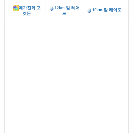
메가진화 포
12km 알 레어
10km 알 레어도
켓몬
도