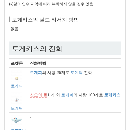
(※)알의 입수 지역에 따라 부화하지 않을 경우 있음
토게키스의 필드 리서치 방법
-없음
토게키스의 진화
포켓몬
진화방법
토게피
의 사탕 25개로
토게틱
진화
토게피
신오의 돌
1 개 와
토게피
의 사탕 100개로
토게키스
진화
토게틱
-