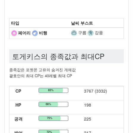
타입
날씨 부스트
구름
강풍
페어리
비행
토게키스의 종족값과 최대CP
종족값은 포켓몬 고유의 숨겨진 개체값
괄호안의 최대 CP는 40레벨 최대 CP
CP
83%
3767 (3332)
HP
66%
198
공격
75%
225
방어
72%
217