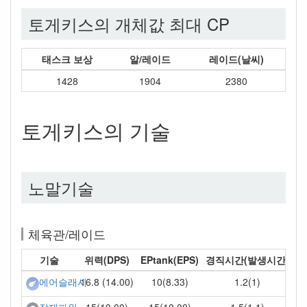
토게키스의 개체값 최대 CP
태스크 보상
알/레이드
레이드(날씨)
1428
1904
2380
토게키스의 기술
노말기술
체육관/레이드
기술
위력(DPS)
EPtank(EPS)
경직시간(발생시간)
16.8 (14.00)
10(8.33)
1.2(1)
에어슬래시