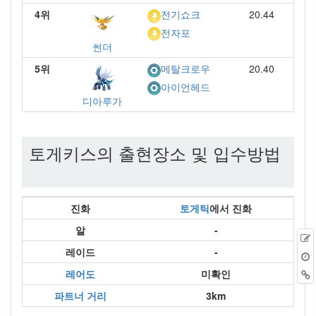
4위
20.44
전기쇼크
전자포
썬더
5위
20.40
메탈크로우
아이언헤드
디아루가
토게키스의 출현장소 및 입수방법
진화
토게틱
에서 진화
알
-
레이드
-
레어도
미확인
파트너 거리
3km