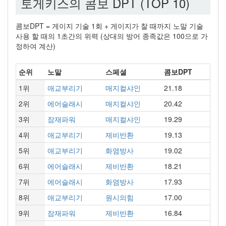
토게키스의 콤보 DPT (TOP 10)
콤보DPT = 게이지 기술 1회 + 게이지가 찰 때까지 노말 기술
사용 할 때의 1초간의 위력 (상대의 방어 종족값은 100으로 가
정하여 계산)
순위
노말
스페셜
콤보DPT
1위
애교부리기
매지컬샤인
21.18
2위
에어슬래시
매지컬샤인
20.42
3위
잠재파워
매지컬샤인
19.29
4위
애교부리기
제비반환
19.13
5위
애교부리기
화염방사
19.02
6위
에어슬래시
제비반환
18.21
7위
에어슬래시
화염방사
17.93
8위
애교부리기
원시의힘
17.00
9위
잠재파워
제비반환
16.84