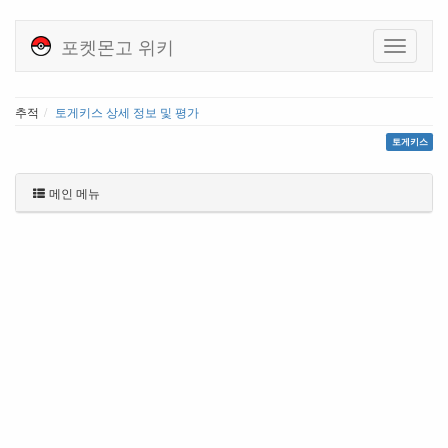
포켓몬고 위키
추적
토게키스 상세 정보 및 평가
토게키스
메인 메뉴