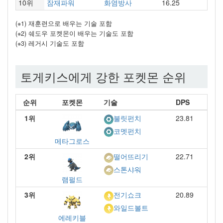
10위
잠재파워
화염방사
16.25
(※1) 재훈련으로 배우는 기술 포함
(※2) 쉐도우 포켓몬이 배우는 기술도 포함
(※3) 레거시 기술도 포함
토게키스에게 강한 포켓몬 순위
순위
포켓몬
기술
DPS
1위
23.81
불릿펀치
코멧펀치
메타그로스
2위
22.71
떨어뜨리기
스톤샤워
램펄드
3위
20.89
전기쇼크
와일드볼트
에레키블