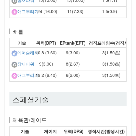
15(10.00)
15(10.00)
1.5(1.1)
잠재파워
24 (16.00)
11(7.33)
1.5(0.9)
애교부리기
배틀
기술
위력(DPT)
EPtank(EPT)
경직프레임수(경직시간)
10.8 (3.60)
9(3.00)
3(1.50초)
에어슬래시
9(3.00)
8(2.67)
3(1.50초)
잠재파워
19.2 (6.40)
6(2.00)
3(1.50초)
애교부리기
스페셜기술
체육관/레이드
기술
게이지
위력(DPS)
경직시간(발생시간)