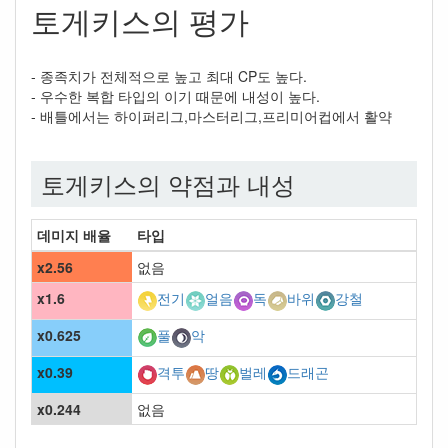
토게키스의 평가
- 종족치가 전체적으로 높고 최대 CP도 높다.
- 우수한 복합 타입의 이기 때문에 내성이 높다.
- 배틀에서는 하이퍼리그,마스터리그,프리미어컵에서 활약
토게키스의 약점과 내성
데미지 배율
타입
x2.56
없음
x1.6
전기
얼음
독
바위
강철
x0.625
풀
악
x0.39
격투
땅
벌레
드래곤
x0.244
없음