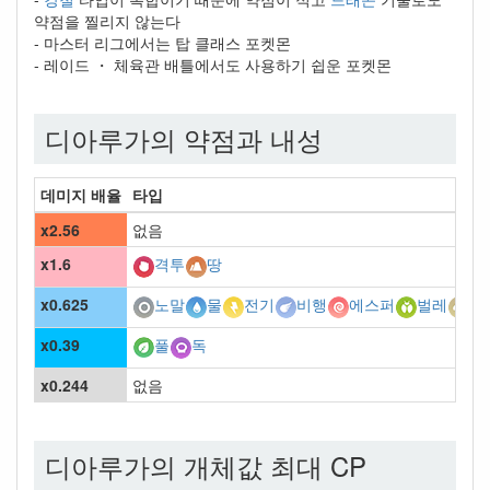
약점을 찔리지 않는다
- 마스터 리그에서는 탑 클래스 포켓몬
- 레이드 ・ 체육관 배틀에서도 사용하기 쉽운 포켓몬
디아루가의 약점과 내성
데미지 배율
타입
x2.56
없음
x1.6
격투
땅
x0.625
노말
물
전기
비행
에스퍼
벌레
바
x0.39
풀
독
x0.244
없음
디아루가의 개체값 최대 CP