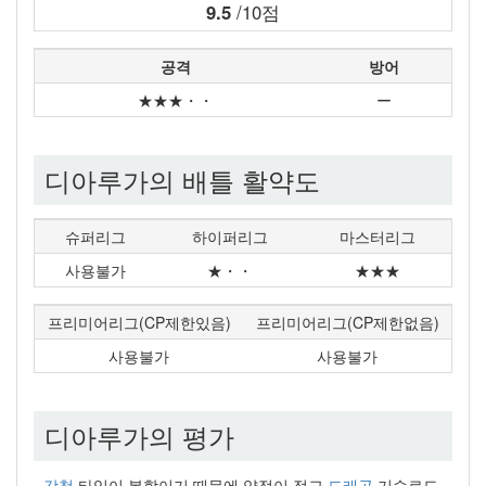
9.5
/10점
공격
방어
★★★・・
ー
디아루가의 배틀 활약도
슈퍼리그
하이퍼리그
마스터리그
사용불가
★・・
★★★
프리미어리그(CP제한있음)
프리미어리그(CP제한없음)
사용불가
사용불가
디아루가의 평가
-
강철
타입이 복합이기 때문에 약점이 적고
드래곤
기술로도