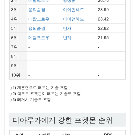
2위
메탈크로우
용성군
26.78
3위
용의숨결
아이언헤드
23.99
4위
메탈크로우
아이언헤드
23.42
5위
용의숨결
번개
22.82
6위
메탈크로우
번개
21.95
7위
-
-
8위
-
-
9위
-
-
10위
-
-
(※1) 재훈련으로 배우는 기술 포함
(※2) 쉐도우 포켓몬이 배우는 기술도 포함
(※3) 레거시 기술도 포함
디아루가에게 강한 포켓몬 순위