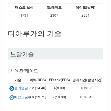
태스크 보상
알/레이드
레이드(날씨)
1731
2307
2884
디아루가의 기술
노말기술
체육관/레이드
기술
위력(DPS)
EPtank(EPS)
경직시간(발생시간)
7.2 (14.40)
4(8.00)
0.5(0.3)
용의숨결
9.6 (13.71)
7(10.00)
0.7(0.43)
메탈크로우