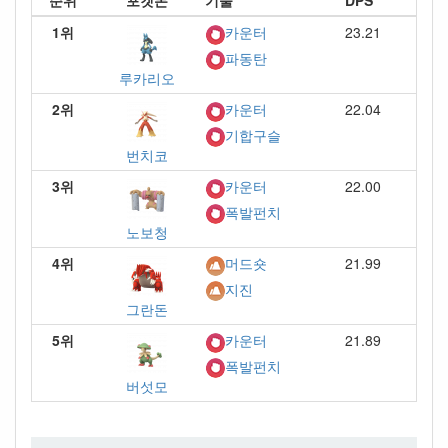
순위
포켓몬
기술
DPS
1위
23.21
카운터
파동탄
루카리오
2위
22.04
카운터
기합구슬
번치코
3위
22.00
카운터
폭발펀치
노보청
4위
21.99
머드숏
지진
그란돈
5위
21.89
카운터
폭발펀치
버섯모