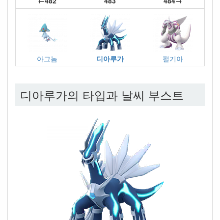
←482
483
484→
아그놈
디아루가
펄기아
디아루가의 타입과 날씨 부스트