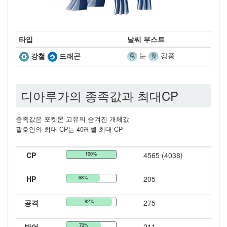
타입
날씨 부스트
눈
강풍
강철
드래곤
디아루가의 종족값과 최대CP
종족값은 포켓몬 고유의 숨겨진 개체값
괄호안의 최대 CP는 40레벨 최대 CP
CP
100%
4565 (4038)
HP
68%
205
공격
92%
275
방어
70%
211