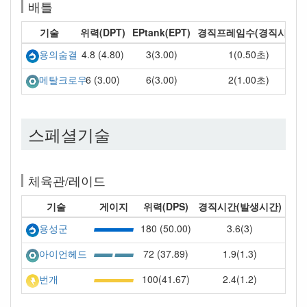
배틀
기술
위력(DPT)
EPtank(EPT)
경직프레임수(경직시간)
4.8 (4.80)
3(3.00)
1(0.50초)
용의숨결
6 (3.00)
6(3.00)
2(1.00초)
메탈크로우
스페셜기술
체육관/레이드
기술
게이지
위력(DPS)
경직시간(발생시간)
180 (50.00)
3.6(3)
용성군
72 (37.89)
1.9(1.3)
아이언헤드
100(41.67)
2.4(1.2)
번개