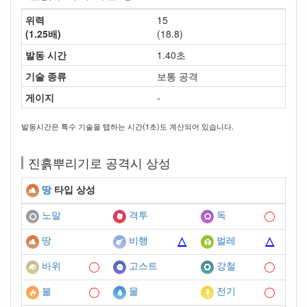
위력
15
(1.25배)
(18.8)
발동 시간
1.40초
기술 종류
보통 공격
게이지
-
발동시간은 특수 기술을 탭하는 시간(1초)도 계산되어 있습니다.
진흙뿌리기로 공격시 상성
땅
타입 상성
노말
격투
독
땅
비행
벌레
바위
고스트
강철
불
물
전기