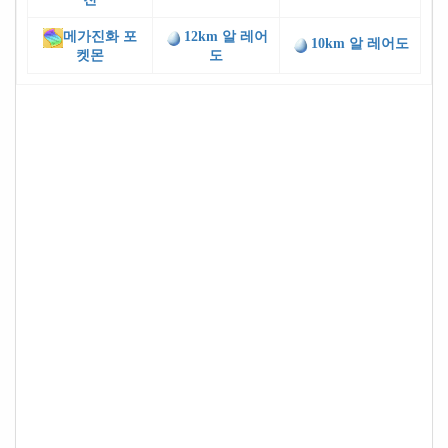
메가진화 포
12km 알 레어
10km 알 레어도
켓몬
도