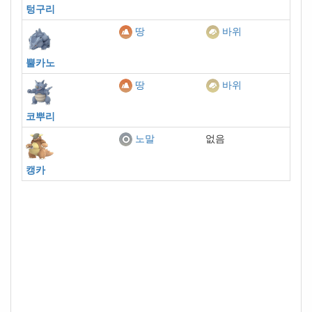
텅구리
땅
바위
뿔카노
땅
바위
코뿌리
없음
노말
캥카