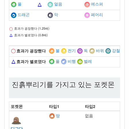
풀
얼음
에스퍼
드래곤
악
페어리
효과가 굉장했다 (1.25배)
효과가 별로였다 (0.8배)
불
전기
독
바위
강철
효과가 굉장했다
풀
비행
벌레
효과가 별로였다
진흙뿌리기를 가지고 있는 포켓몬
포켓몬
타입1
타입2
없음
땅
디그다