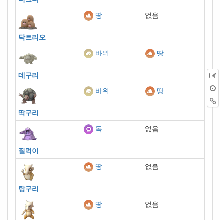
없음
땅
닥트리오
바위
땅
데구리
바위
땅
딱구리
없음
독
질퍽이
없음
땅
탕구리
없음
땅