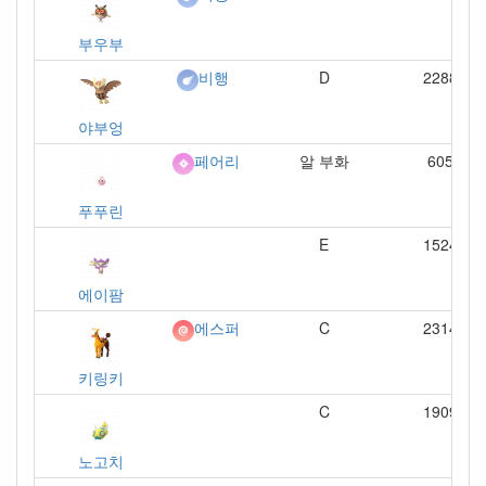
부우부
D
2288
비행
야부엉
알 부화
605
페어리
푸푸린
E
1524
에이팜
C
2314
에스퍼
키링키
C
1909
노고치