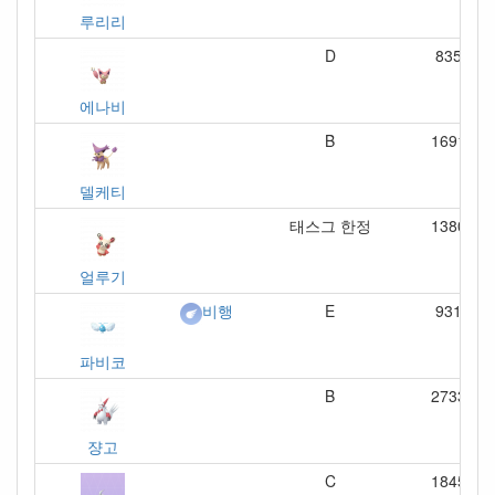
루리리
D
835
에나비
B
1691
델케티
태스그 한정
1380
얼루기
E
931
비행
파비코
B
2733
쟝고
C
1845