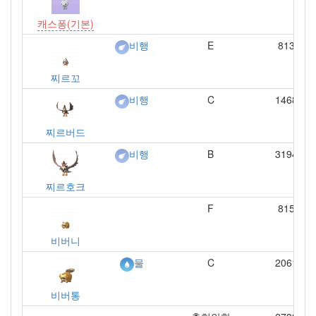
캐스퐁(기본)
E
813
비행
찌르꼬
C
1468
비행
찌르버드
B
3194
비행
찌르호크
F
815
비버니
C
2061
물
비버통