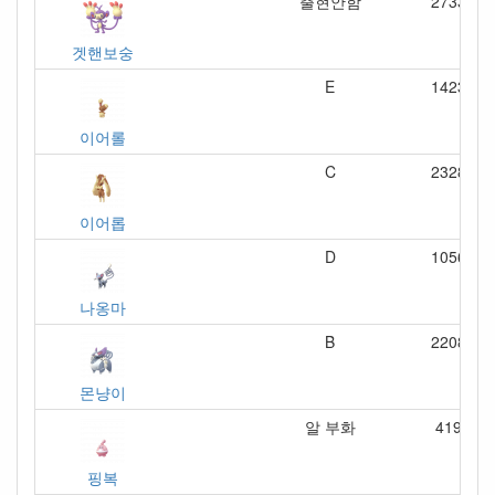
출현안함
2733
겟핸보숭
E
1423
이어롤
C
2328
이어롭
D
1056
나옹마
B
2208
몬냥이
알 부화
419
핑복