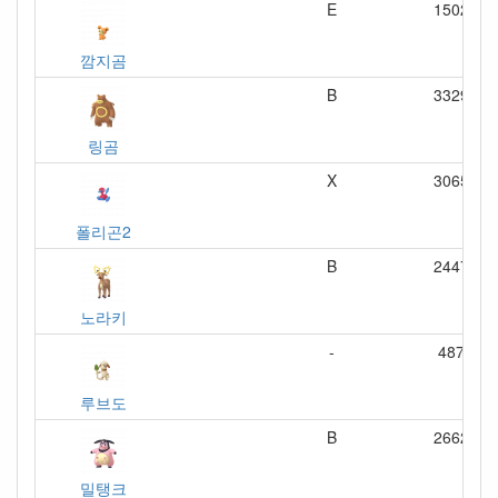
E
1502
깜지곰
B
3329
링곰
X
3065
폴리곤2
B
2447
노라키
-
487
루브도
B
2662
밀탱크