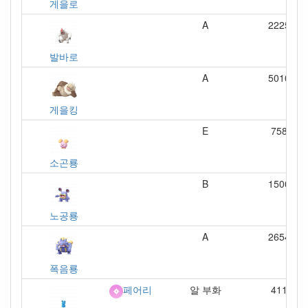
게을로
A
2225
발바로
A
5010
게을킹
E
758
소곤룡
B
1500
노공룡
A
2654
폭음룡
알 부화
411
페어리