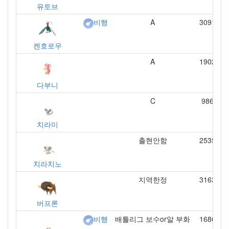
유토브
A
3091
비행
켄호로우
A
1902
다부니
C
986
치라미
출현안함
2535
치라치노
지역한정
3163
버프론
배틀리그 보수or알 부화
1686
비행