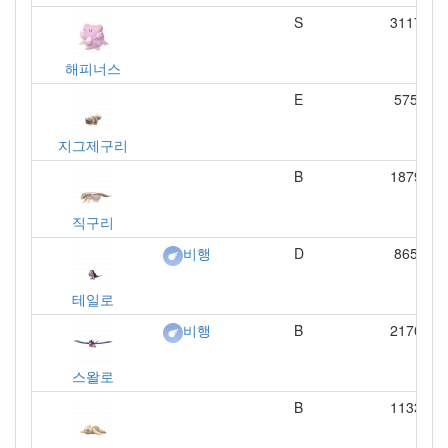
S
3117
해피너스
E
575
지그제구리
B
1879
직구리
D
865
비행
테일로
B
2170
비행
스왈로
B
1133