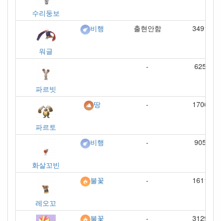
수리둥보
출현안함
3491
비행
워글
-
625
파르빗
-
1706
땅
파르토
-
905
비행
화살꼬빈
-
1611
불꽃
레오꼬
-
3129
불꽃