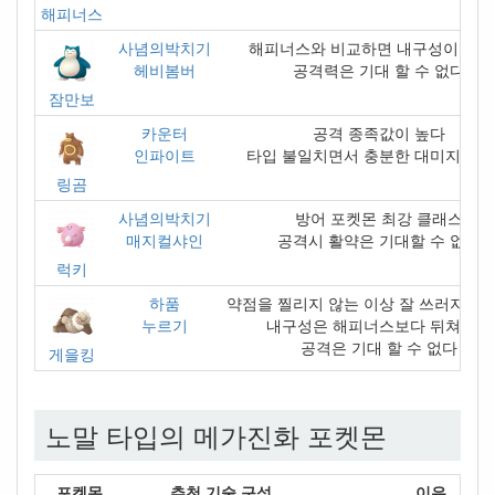
해피너스
사념의박치기
해피너스와 비교하면 내구성이 약
헤비봄버
공격력은 기대 할 수 없다
잠만보
카운터
공격 종족값이 높다
인파이트
타입 불일치면서 충분한 대미지를 
링곰
사념의박치기
방어 포켓몬 최강 클래스
매지컬샤인
공격시 활약은 기대할 수 없다
럭키
하품
약점을 찔리지 않는 이상 잘 쓰러지지 
누르기
내구성은 해피너스보다 뒤쳐진다
공격은 기대 할 수 없다
게을킹
노말 타입의 메가진화 포켓몬
포켓몬
추천 기술 구성
이유