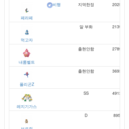
지역한정
2025
비행
페라페
알 부화
2139
먹고자
출현안함
2789
내룸벨트
출현안함
3693
폴리곤Z
SS
4913
레지기가스
D
895
보르쥐