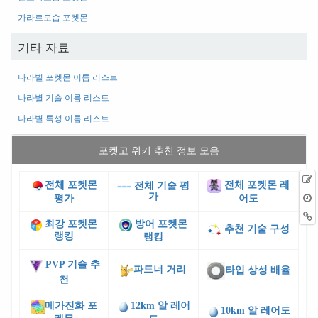
가라르모습 포켓몬
기타 자료
나라별 포켓몬 이름 리스트
나라별 기술 이름 리스트
나라별 특성 이름 리스트
포켓고 위키 추천 정보 모음
전체 포켓몬
전체 포켓몬 레
전체 기술 평
가
평가
어도
최강 포켓몬
방어 포켓몬
추천 기술 구성
랭킹
랭킹
PVP 기술 추
파트너 거리
타입 상성 배율
천
메가진화 포
12km 알 레어
10km 알 레어도