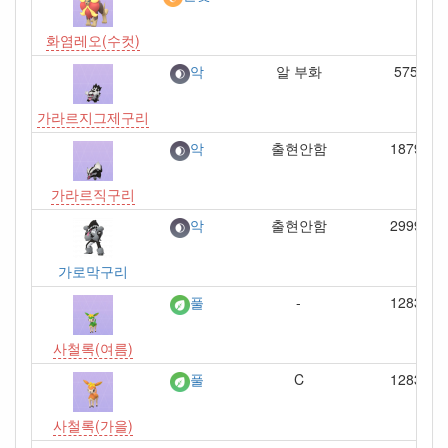
화염레오(수컷)
알 부화
575
악
가라르지그제구리
출현안함
1879
악
가라르직구리
출현안함
2999
악
가로막구리
-
1283
풀
사철록(여름)
C
1283
풀
사철록(가을)