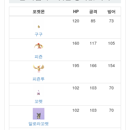
포켓몬
HP
공격
방어
120
85
73
구구
160
117
105
피죤
195
166
154
피죤투
102
103
70
꼬렛
102
103
70
알로라꼬렛