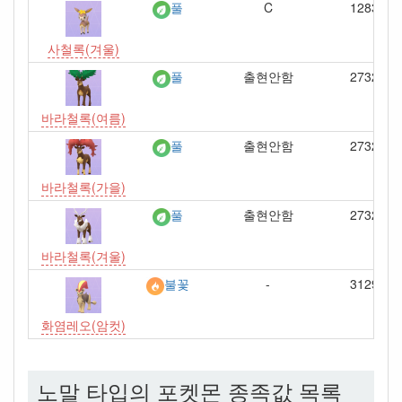
C
1283
풀
사철록(겨울)
출현안함
2732
풀
바라철록(여름)
출현안함
2732
풀
바라철록(가을)
출현안함
2732
풀
바라철록(겨울)
-
3129
불꽃
화염레오(암컷)
노말 타입의 포켓몬 종족값 목록