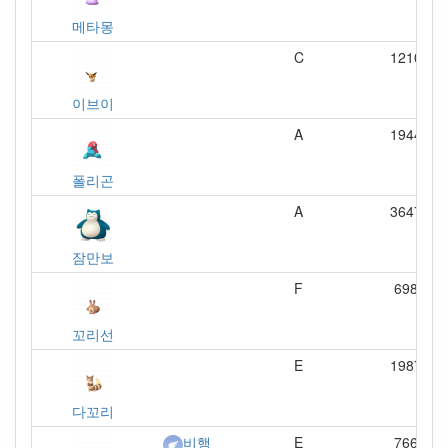
메타몽
C
1210
이브이
A
1944
폴리곤
A
3647
잠만보
F
698
꼬리선
E
1987
다꼬리
E
766
비행