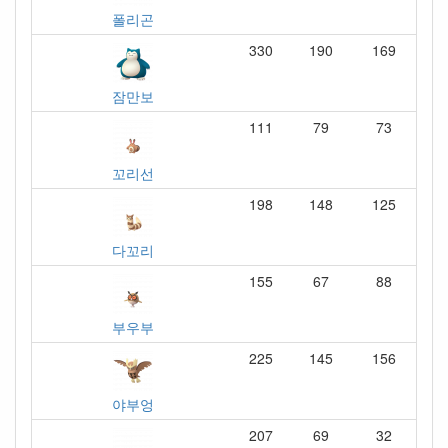
폴리곤
330
190
169
잠만보
111
79
73
꼬리선
198
148
125
다꼬리
155
67
88
부우부
225
145
156
야부엉
207
69
32