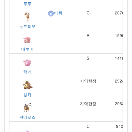
두두
C
2670
비행
두트리오
A
1595
내루미
S
1418
럭키
지역한정
2924
캥카
지역한정
2962
켄타로스
C
940