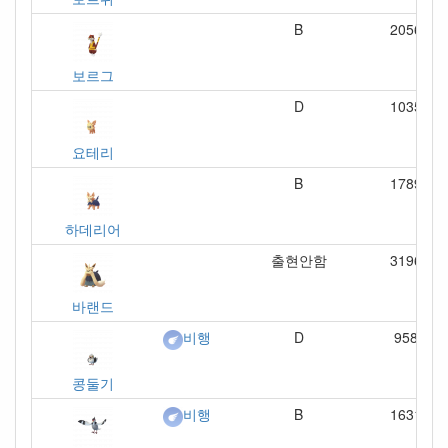
B
2056
보르그
D
1035
요테리
B
1789
하데리어
출현안함
3196
바랜드
D
958
비행
콩둘기
B
1631
비행