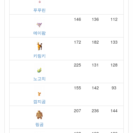
푸푸린
146
136
112
에이팜
172
182
133
키링키
225
131
128
노고치
155
142
93
깜지곰
207
236
144
링곰