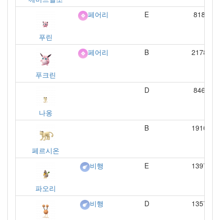
E
818
페어리
푸린
B
2178
페어리
푸크린
D
846
나옹
B
1910
페르시온
E
1397
비행
파오리
D
1357
비행