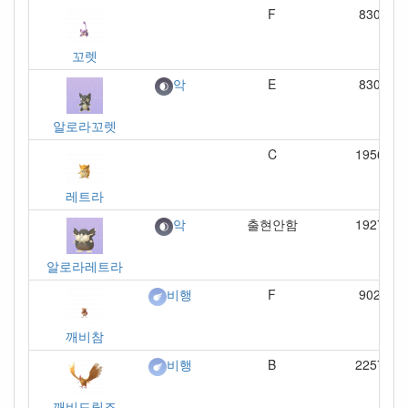
F
830
꼬렛
E
830
악
알로라꼬렛
C
1956
레트라
출현안함
1927
악
알로라레트라
F
902
비행
깨비참
B
2257
비행
깨비드릴조