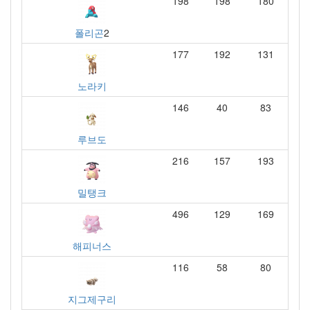
198
198
180
폴리곤
2
177
192
131
노라키
146
40
83
루브도
216
157
193
밀탱크
496
129
169
해피너스
116
58
80
지그제구리