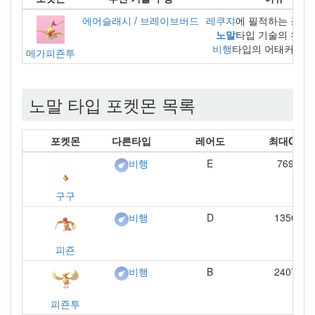
에어슬래시
/
브레이브버드
레쿠쟈
에 필적하는 공격
노말
타입 기술의 위력
비행
타입의 어태커로써
메가피죤투
노말 타입 포켓몬 목록
포켓몬
다른타입
레어도
최대CP
E
769
비행
구구
D
1350
비행
피죤
B
2407
비행
피죤투