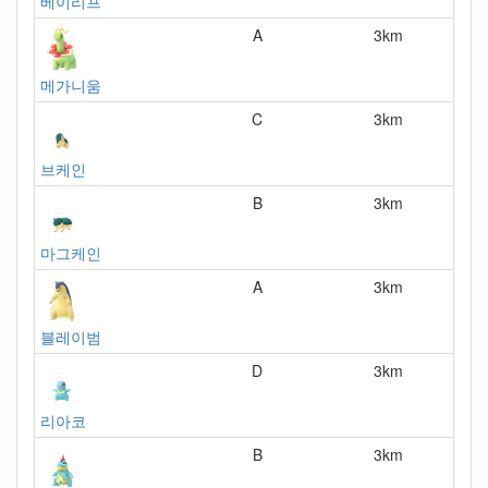
베이리프
A
3km
메가니움
C
3km
브케인
B
3km
마그케인
A
3km
블레이범
D
3km
리아코
B
3km