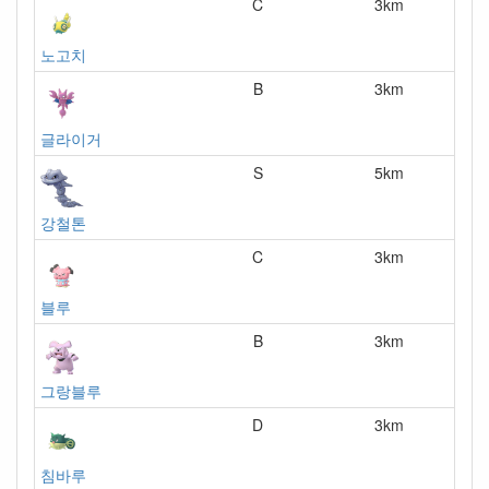
C
3km
노고치
B
3km
글라이거
S
5km
강철톤
C
3km
블루
B
3km
그랑블루
D
3km
침바루