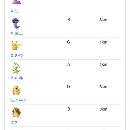
아보
B
3km
아보크
C
1km
피카츄
A
1km
라이츄
D
3km
모래두지
B
3km
고지