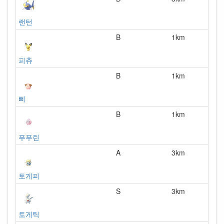
랜턴
B
1km
피츄
B
1km
삐
B
1km
푸푸린
A
3km
토게피
S
3km
토게틱