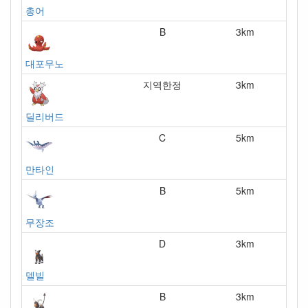
총어
B
3km
대포무노
지역한정
3km
딜리버드
C
5km
만타인
B
5km
무장조
D
3km
델빌
B
3km