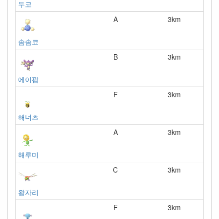
두코
A
3km
솜솜코
B
3km
에이팜
F
3km
해너츠
A
3km
해루미
C
3km
왕자리
F
3km