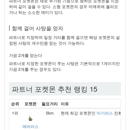
파트너 포켓몬은 새로 추가된 기능으로 원하는 포켓몬을 지정
하여 같이 걸을 수 있다. 소형 포켓몬의 경우 어깨위에 올라오
거나 하는 소소한 재미가 있다.
함께 걸어 사탕을 얻자
파트너로 지정하여 일정 거리를 함께 걸으면 해당 포켓몬의 설
정된 사탕의 개수만큼 얻는 것이 가능하다.
가끔 2개를 얻는다
파트너로 지정한 포켓몬이 주는 사탕은 기본적으로 1개이지만
가끔 2개를 주는 경우도 있다.
파트너 포켓몬 추천 랭킹 15
순위
포켓몬
필요거리
이유
1위
5km
현재 최강 포켓몬인
마기라스
진화에 필
애버라스