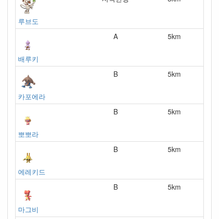
루브도
A
5km
배루키
B
5km
카포에라
B
5km
뽀뽀라
B
5km
에레키드
B
5km
마그비