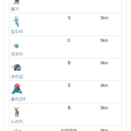
헬가
S
3km
킹드라
C
3km
코코리
B
3km
코리갑
S
3km
폴리곤2
B
3km
노라키
지역한정
3km