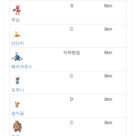
S
5km
핫삼
C
3km
단단지
지역한정
5km
헤라크로스
C
3km
포푸니
D
3km
깜지곰
C
3km