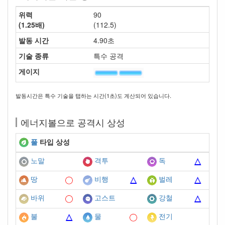
위력
90
(1.25배)
(112.5)
발동 시간
4.90초
기술 종류
특수 공격
게이지
발동시간은 특수 기술을 탭하는 시간(1초)도 계산되어 있습니다.
에너지볼으로 공격시 상성
풀
타입 상성
노말
격투
독
땅
비행
벌레
바위
고스트
강철
불
물
전기