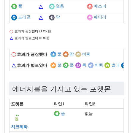
풀
얼음
에스퍼
드래곤
악
페어리
효과가 굉장했다 (1.25배)
효과가 별로였다 (0.8배)
물
땅
바위
효과가 굉장했다
불
풀
독
비행
벌레
드
효과가 별로였다
에너지볼을 가지고 있는 포켓몬
포켓몬
타입1
타입2
없음
풀
치코리타