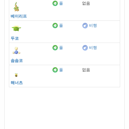
없음
풀
베이리프
풀
비행
두코
풀
비행
솜솜코
없음
풀
해너츠