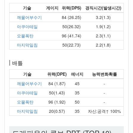
기술
게이지
위력(DPS)
경직시간(발생시간)
깨물어부수기
84 (26.25)
3.2(1.3)
아쿠아테일
50(26.32)
1.9(1.2)
오물폭탄
96 (41.74)
2.3(1.1)
마지막일침
50(22.73)
2.2(1.8)
배틀
기술
위력(DPE)
에너지
능력변화확률
깨물어부수기
84 (1.87)
45
-
아쿠아테일
50(1.43)
35
-
오물폭탄
96 (1.92)
50
-
마지막일침
20(0.57)
35
자신:공격↑ 100%
드래피온의 콤보 DPT (TOP 10)