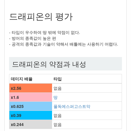
드래피온의 평가
- 타입이 우수하여 땅 밖에 약점이 없다.
- 방어의 종족값이 높은 편
- 공격의 종족값과 기술이 약해서 배틀에는 사용하기 어렵다.
드래피온의 약점과 내성
데미지 배율
타입
x2.56
없음
x1.6
땅
x0.625
풀
독
에스퍼
고스트
악
x0.39
없음
x0.244
없음