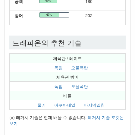
공격
60%
180
방어
67%
202
드래피온의 추천 기술
체육관 / 레이드
독침
오물폭탄
체육관 방어
독침
오물폭탄
배틀
물기
아쿠아테일
마지막일침
(※) 레거시 기술은 현재 배울 수 없습니다.
레거시 기술 포켓몬
보기