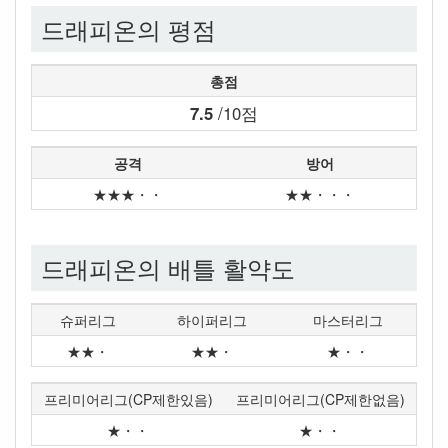
드래피온의 평점
총점
7.5
/10점
공격
방어
★★★・・
★★・・・
드래피온의 배틀 활약도
슈퍼리그
하이퍼리그
마스터리그
★★・
★★・
★・・
프리미어리그(CP제한있음)
프리미어리그(CP제한없음)
★・・
★・・