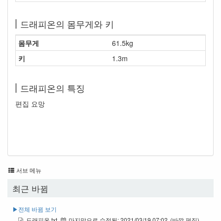
드래피온의 몸무게와 키
몸무게
61.5kg
키
1.3m
드래피온의 특징
편집 요망
서브 메뉴
최근 바뀜
▶︎전체 바뀜 보기
드래피온.txt
마지막으로 수정됨:
2021/03/19 07:02
(바깥 편집)