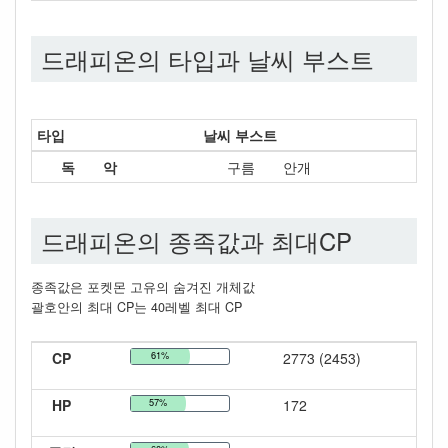
드래피온의 타입과 날씨 부스트
타입
날씨 부스트
독
악
구름
안개
드래피온의 종족값과 최대CP
종족값은 포켓몬 고유의 숨겨진 개체값
괄호안의 최대 CP는 40레벨 최대 CP
CP
61%
2773 (2453)
HP
57%
172