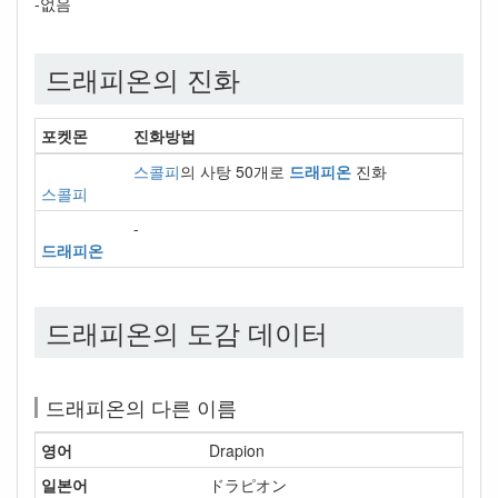
-없음
드래피온의 진화
포켓몬
진화방법
스콜피
의 사탕 50개로
드래피온
진화
스콜피
-
드래피온
드래피온의 도감 데이터
드래피온의 다른 이름
영어
Drapion
일본어
ドラピオン