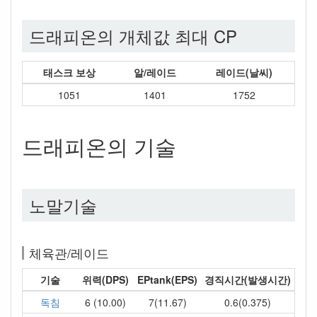
드래피온의 개체값 최대 CP
태스크 보상
알/레이드
레이드(날씨)
1051
1401
1752
드래피온의 기술
노말기술
체육관/레이드
기술
위력(DPS)
EPtank(EPS)
경직시간(발생시간)
독침
6 (10.00)
7(11.67)
0.6(0.375)