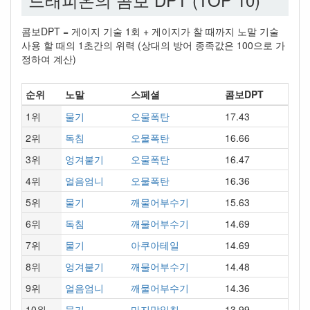
콤보DPT = 게이지 기술 1회 + 게이지가 찰 때까지 노말 기술
사용 할 때의 1초간의 위력 (상대의 방어 종족값은 100으로 가
정하여 계산)
순위
노말
스페셜
콤보DPT
1위
물기
오물폭탄
17.43
2위
독침
오물폭탄
16.66
3위
엉겨붙기
오물폭탄
16.47
4위
얼음엄니
오물폭탄
16.36
5위
물기
깨물어부수기
15.63
6위
독침
깨물어부수기
14.69
7위
물기
아쿠아테일
14.69
8위
엉겨붙기
깨물어부수기
14.48
9위
얼음엄니
깨물어부수기
14.36
10위
물기
마지막일침
13.99