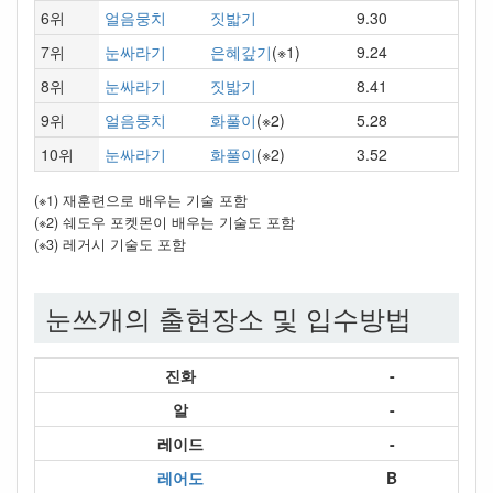
6위
얼음뭉치
짓밟기
9.30
7위
눈싸라기
은혜갚기
(※1)
9.24
8위
눈싸라기
짓밟기
8.41
9위
얼음뭉치
화풀이
(※2)
5.28
10위
눈싸라기
화풀이
(※2)
3.52
(※1) 재훈련으로 배우는 기술 포함
(※2) 쉐도우 포켓몬이 배우는 기술도 포함
(※3) 레거시 기술도 포함
눈쓰개의 출현장소 및 입수방법
진화
-
알
-
레이드
-
레어도
B