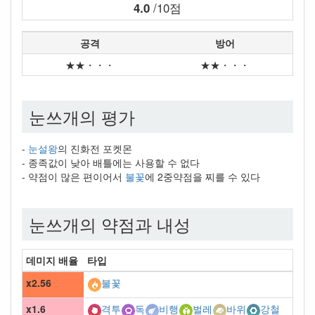
4.0
/10점
공격
방어
★★・・・
★★・・・
눈쓰개의 평가
-
눈설왕
의 진화전 포켓몬
- 종족값이 낮아 배틀에는 사용할 수 없다
- 약점이 많은 편이어서
불꽃
에 2중약점을 찌를 수 있다
눈쓰개의 약점과 내성
데미지 배율
타입
x2.56
불꽃
x1.6
격투
독
비행
벌레
바위
강철