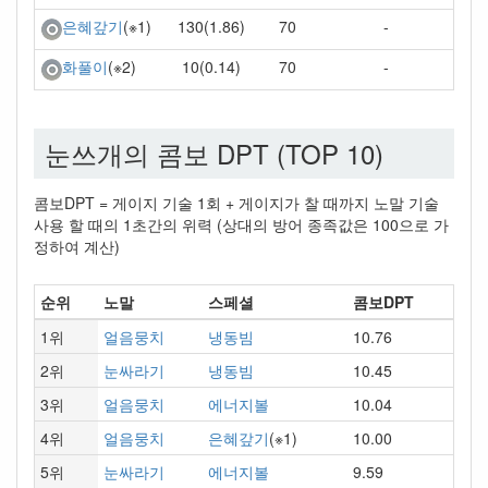
130(1.86)
70
-
은혜갚기
(※1)
10(0.14)
70
-
화풀이
(※2)
눈쓰개의 콤보 DPT (TOP 10)
콤보DPT = 게이지 기술 1회 + 게이지가 찰 때까지 노말 기술
사용 할 때의 1초간의 위력 (상대의 방어 종족값은 100으로 가
정하여 계산)
순위
노말
스페셜
콤보DPT
1위
얼음뭉치
냉동빔
10.76
2위
눈싸라기
냉동빔
10.45
3위
얼음뭉치
에너지볼
10.04
4위
얼음뭉치
은혜갚기
(※1)
10.00
5위
눈싸라기
에너지볼
9.59