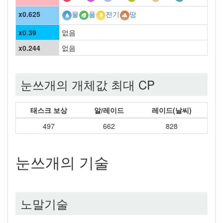
x0.625
물
풀
전기
땅
x0.39
없음
x0.244
없음
눈쓰개의 개체값 최대 CP
태스크 보상
알/레이드
레이드(날씨)
497
662
828
눈쓰개의 기술
노말기술