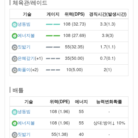
체육관/레이드
기술
게이지
위력(DPS)
경직시간(발생시간)
108 (32.73)
3.3(1.3)
냉동빔
108 (27.69)
3.9(3)
에너지볼
55(32.35)
1.7(1.1)
짓밟기
35(50.00)
0.7(0.1)
은혜갚기
(※1)
10(5.00)
2(1)
화풀이
(※2)
배틀
기술
위력(DPE)
에너지
능력변화확률
108 (1.96)
55
-
냉동빔
108 (1.96)
55
상대:방어↓ 10%
에너지볼
55(1.38)
40
-
짓밟기