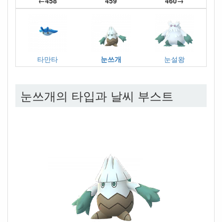
←458
459
460→
타만타
눈쓰개
눈설왕
눈쓰개의 타입과 날씨 부스트