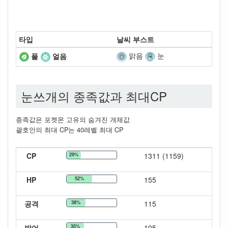
타입
날씨 부스트
맑음
눈
풀
얼음
눈쓰개의 종족값과 최대CP
종족값은 포켓몬 고유의 숨겨진 개체값
괄호안의 최대 CP는 40레벨 최대 CP
CP
29%
1311 (1159)
HP
52%
155
공격
38%
115
방어
35%
105