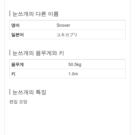
눈쓰개의 다른 이름
영어
Snover
일본어
ユキカブリ
눈쓰개의 몸무게와 키
몸무게
50.5kg
키
1.0m
눈쓰개의 특징
편집 요망