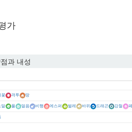
평가
약점과 내성
불꽃
격투
땅
노말
풀
얼음
비행
에스퍼
벌레
바위
드래곤
강철
독