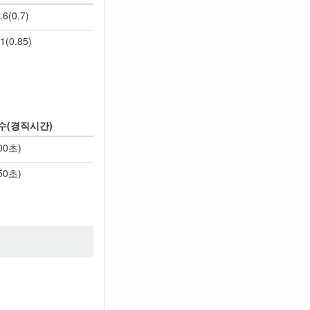
.6(0.7)
.1(0.85)
수(경직시간)
.00초)
.50초)