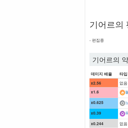
기어르의 
- 편집중
기어르의 
데미지 배율
타입
x2.56
없음
x1.6
x0.625
x0.39
x0.244
없음