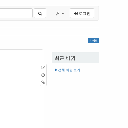
로그인
기어르
최근 바뀜
원
▶︎전체 바뀜 보기
본
이
보
전
역
기
판
링
크