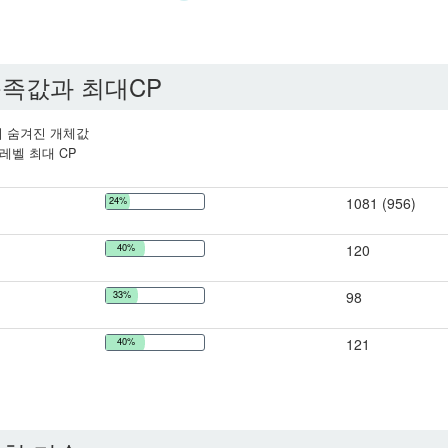
족값과 최대CP
 숨겨진 개체값
레벨 최대 CP
24%
1081 (956)
40%
120
33%
98
40%
121