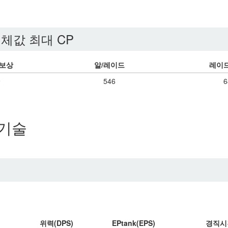
체값 최대 CP
 보상
알/레이드
레이드
9
546
6
기술
위력(DPS)
EPtank(EPS)
경직시