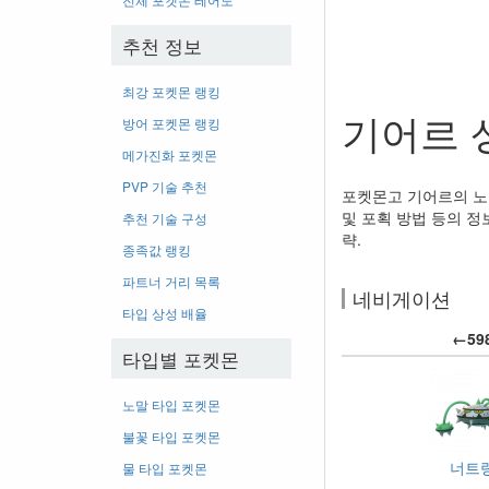
추천 정보
최강 포켓몬 랭킹
기어르 
방어 포켓몬 랭킹
메가진화 포켓몬
PVP 기술 추천
포켓몬고 기어르의 노말
및 포획 방법 등의 정보
추천 기술 구성
략.
종족값 랭킹
파트너 거리 목록
네비게이션
타입 상성 배율
←59
타입별 포켓몬
노말 타입 포켓몬
불꽃 타입 포켓몬
너트
물 타입 포켓몬