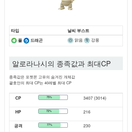
타입
날씨 부스트
맑음
강풍
풀
드래곤
알로라나시의 종족값과 최대CP
종족값은 포켓몬 고유의 숨겨진 개체값
괄호안의 최대 CP는 40레벨 최대 CP
CP
75%
3407 (3014)
HP
72%
216
공격
77%
230