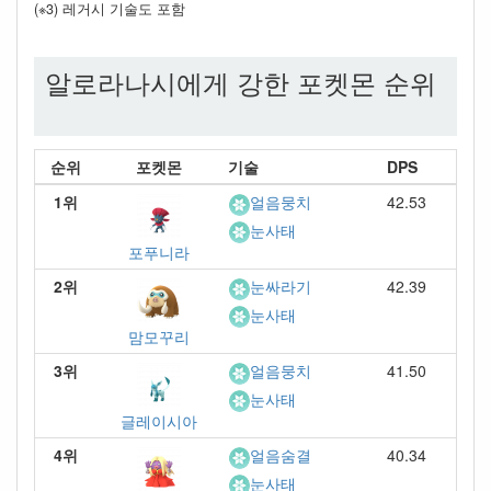
(※3) 레거시 기술도 포함
알로라나시에게 강한 포켓몬 순위
순위
포켓몬
기술
DPS
1위
42.53
얼음뭉치
눈사태
포푸니라
2위
42.39
눈싸라기
눈사태
맘모꾸리
3위
41.50
얼음뭉치
눈사태
글레이시아
4위
40.34
얼음숨결
눈사태