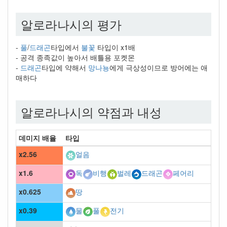
알로라나시의 평가
-
풀
/
드래곤
타입에서
불꽃
타입이 x1배
- 공격 종족값이 높아서 배틀용 포켓몬
-
드래곤
타입에 약해서
망나뇽
에게 극상성이므로 방어에는 애
매하다
알로라나시의 약점과 내성
데미지 배율
타입
x2.56
얼음
x1.6
독
비행
벌레
드래곤
페어리
x0.625
땅
x0.39
물
풀
전기