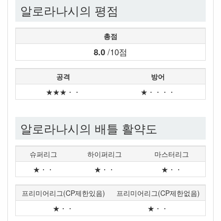
알로라나시의 평점
총점
8.0
/10점
공격
방어
★★★・・
★・・・・
알로라나시의 배틀 활약도
슈퍼리그
하이퍼리그
마스터리그
★・・
★・・
★・・
프리미어리그(CP제한있음)
프리미어리그(CP제한없음)
★・・
★・・