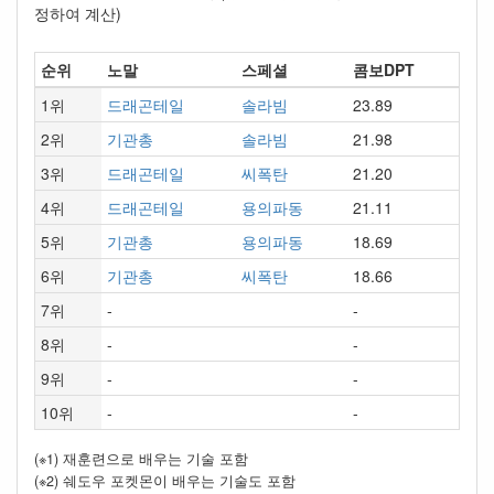
정하여 계산)
순위
노말
스페셜
콤보DPT
1위
드래곤테일
솔라빔
23.89
2위
기관총
솔라빔
21.98
3위
드래곤테일
씨폭탄
21.20
4위
드래곤테일
용의파동
21.11
5위
기관총
용의파동
18.69
6위
기관총
씨폭탄
18.66
7위
-
-
8위
-
-
9위
-
-
10위
-
-
(※1) 재훈련으로 배우는 기술 포함
(※2) 쉐도우 포켓몬이 배우는 기술도 포함