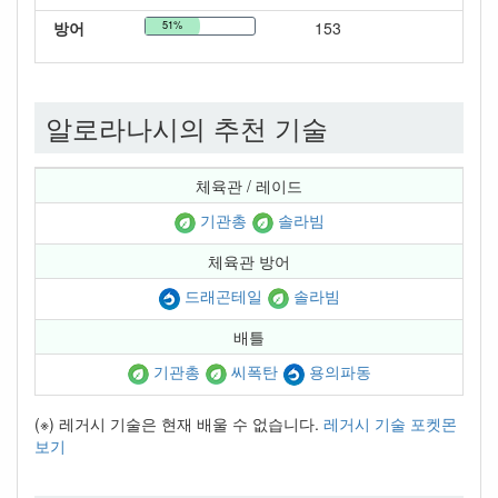
방어
51%
153
알로라나시의 추천 기술
체육관 / 레이드
기관총
솔라빔
체육관 방어
드래곤테일
솔라빔
배틀
기관총
씨폭탄
용의파동
(※) 레거시 기술은 현재 배울 수 없습니다.
레거시 기술 포켓몬
보기