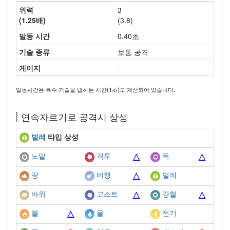
위력
3
(1.25배)
(3.8)
발동 시간
0.40초
기술 종류
보통 공격
게이지
-
발동시간은 특수 기술을 탭하는 시간(1초)도 계산되어 있습니다.
연속자르기로 공격시 상성
벌레
타입 상성
노말
격투
독
땅
비행
벌레
바위
고스트
강철
불
물
전기