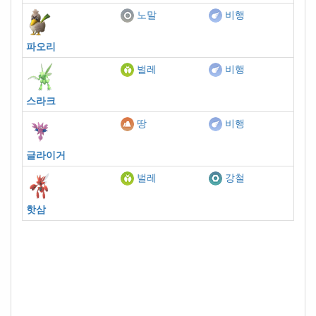
노말
비행
파오리
벌레
비행
스라크
땅
비행
글라이거
벌레
강철
핫삼