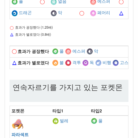
풀
얼음
에스퍼
드래곤
악
페어리
효과가 굉장했다 (1.25배)
효과가 별로였다 (0.8배)
풀
에스퍼
악
효과가 굉장했다
불
격투
독
비행
고스트
효과가 별로였다
연속자르기를 가지고 있는 포켓몬
포켓몬
타입1
타입2
벌레
풀
파라섹트