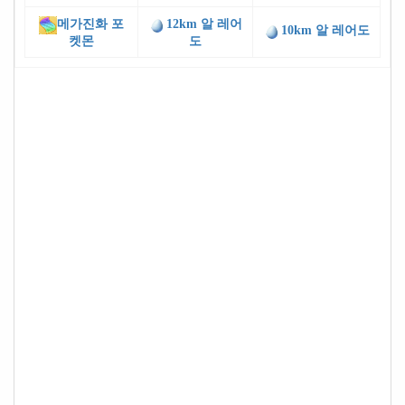
메가진화 포
12km 알 레어
10km 알 레어도
켓몬
도