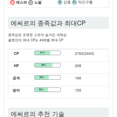
강풍
약간구름
에스퍼
노말
에써르의 종족값과 최대CP
종족값은 포켓몬 고유의 숨겨진 개체값
괄호안의 최대 CP는 40레벨 최대 CP
CP
61%
2762(2443)
HP
69%
208
공격
55%
166
방어
52%
155
에써르의 추천 기술