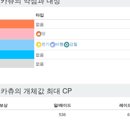
카츄의 약점과 내성
타입
없음
땅
전기
비행
강철
없음
없음
카츄의 개체값 최대 CP
 보상
알/레이드
레이드
2
536
6