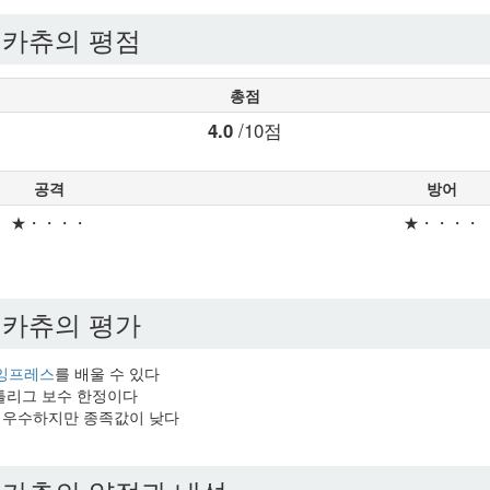
피카츄의 평점
총점
4.0
/10점
공격
방어
★・・・・
★・・・・
피카츄의 평가
잉프레스
를 배울 수 있다
배틀리그 보수 한정이다
은 우수하지만 종족값이 낮다