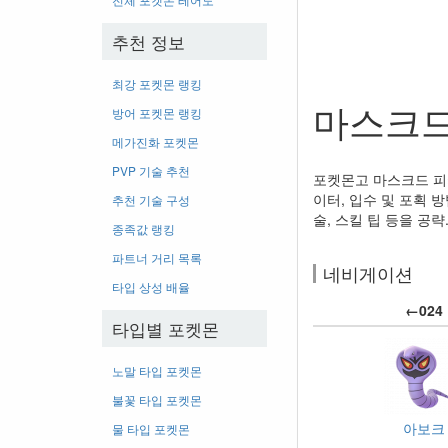
추천 정보
최강 포켓몬 랭킹
마스크드
방어 포켓몬 랭킹
메가진화 포켓몬
PVP 기술 추천
포켓몬고 마스크드 피카
이터, 입수 및 포획 
추천 기술 구성
술, 스킬 팁 등을 공략
종족값 랭킹
파트너 거리 목록
네비게이션
타입 상성 배율
←024
타입별 포켓몬
노말 타입 포켓몬
불꽃 타입 포켓몬
아보크
물 타입 포켓몬