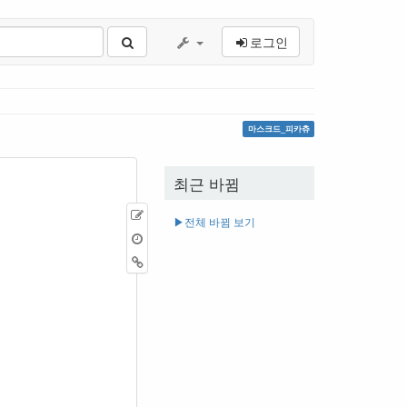
로그인
마스크드_피카츄
최근 바뀜
원
▶︎전체 바뀜 보기
본
이
보
전
역
기
판
링
크