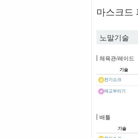
마스크드 
노말기술
체육관/레이드
기술
전기쇼크
애교부리기
배틀
기술