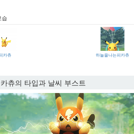
모습
피카츄
하늘을나는피카츄
카츄의 타입과 날씨 부스트