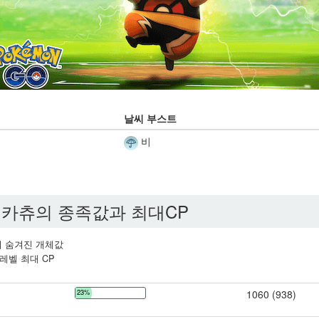
날씨 부스트
비
카츄의 종족값과 최대CP
 숨겨진 개체값
레벨 최대 CP
23%
1060 (938)