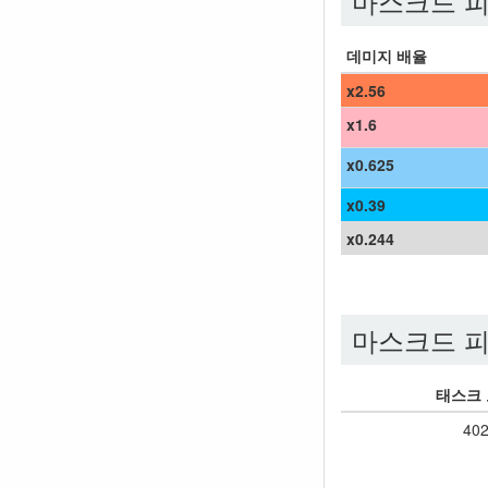
마스크드 피
데미지 배율
x2.56
x1.6
x0.625
x0.39
x0.244
마스크드 피
태스크
40