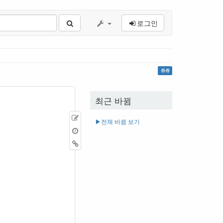
로그인
쥬쥬
최근 바뀜
원
▶︎전체 바뀜 보기
본
이
보
전
역
기
판
링
크