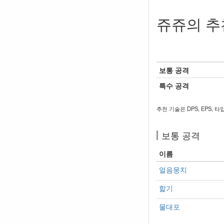
쥬쥬의 추
보통 공격
특수 공격
추천 기술은 DPS, EPS, 
보통 공격
이름
얼음뭉치
핥기
물대포