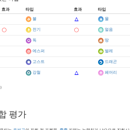
효과
타입
효과
타입
불
물
전기
얼음
독
땅
에스퍼
벌레
고스트
드래곤
강철
페어리
)
합 평가
사용되는
쥬레곤
의 진화 전 포켓몬.
쥬쥬
자체는 능력치가 낮으므로 진화시