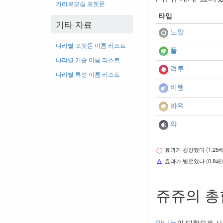
가라르모습 포켓몬
타입
기타 자료
노말
나라별 포켓몬 이름 리스트
풀
나라별 기술 이름 리스트
격투
나라별 특성 이름 리스트
비행
바위
악
효과가 굉장했다 (1.25배
효과가 별로였다 (0.8배)
쥬쥬의 총
망나뇽
의 대항으로 