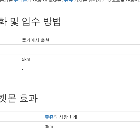
화 및 입수 방법
물가에서 출현
-
5km
-
켓몬 효과
쥬쥬
의 사탕 1 개
3km