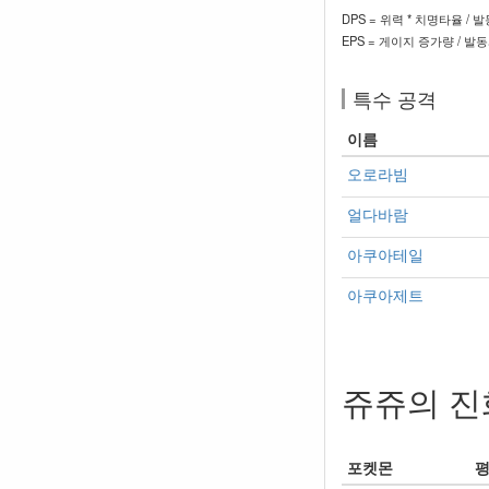
DPS = 위력 * 치명타율 / 
EPS = 게이지 증가량 / 발
특수 공격
이름
오로라빔
얼다바람
아쿠아테일
아쿠아제트
쥬쥬의 진
포켓몬