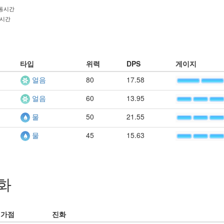
발동시간
동시간
타입
위력
DPS
게이지
80
17.58
얼음
60
13.95
얼음
50
21.55
물
45
15.63
물
화
평가점
진화