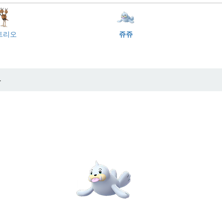
트리오
쥬쥬
가