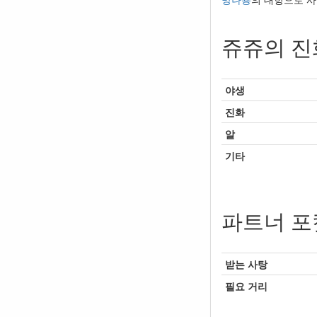
쥬쥬의 진
야생
진화
알
기타
파트너 포
받는 사탕
필요 거리