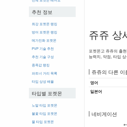
추천 정보
최강 포켓몬 랭킹
쥬쥬 상
방어 포켓몬 랭킹
메가진화 포켓몬
PVP 기술 추천
포켓몬고 쥬쥬의 출현 
능력치, 약점, 타입 상
추천 기술 구성
종족값 랭킹
쥬쥬의 다른 이
파트너 거리 목록
타입 상성 배율
영어
일본어
타입별 포켓몬
노말 타입 포켓몬
네비게이션
불꽃 타입 포켓몬
물 타입 포켓몬
←