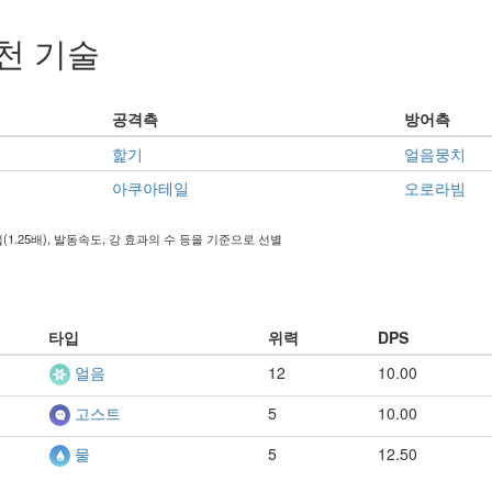
천 기술
공격측
방어측
핥기
얼음뭉치
아쿠아테일
오로라빔
타입(1.25배), 발동속도, 강 효과의 수 등을 기준으로 선별
타입
위력
DPS
12
10.00
얼음
5
10.00
고스트
5
12.50
물