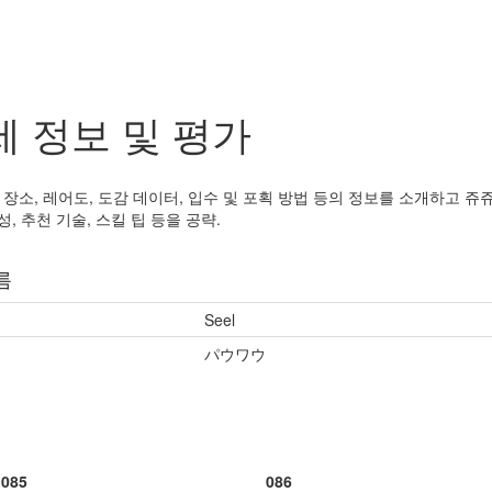
세 정보 및 평가
장소, 레어도, 도감 데이터, 입수 및 포획 방법 등의 정보를 소개하고 쥬쥬
성, 추천 기술, 스킬 팁 등을 공략.
름
Seel
パウワウ
085
086