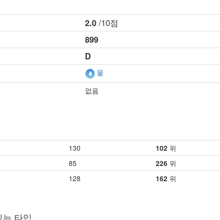
2.0
/10점
899
D
물
없음
130
102
위
85
226
위
128
162
위
있는 타입