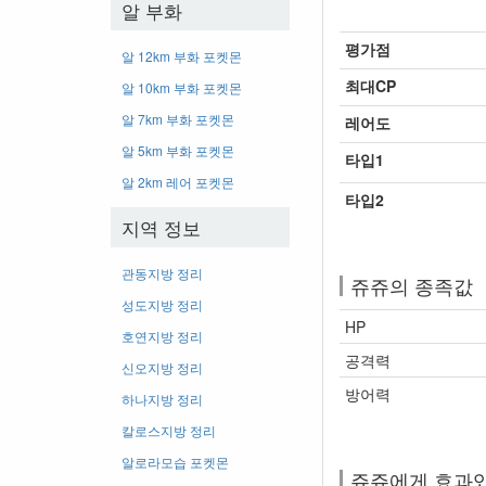
알 부화
평가점
알 12km 부화 포켓몬
최대CP
알 10km 부화 포켓몬
알 7km 부화 포켓몬
레어도
알 5km 부화 포켓몬
타입1
알 2km 레어 포켓몬
타입2
지역 정보
관동지방 정리
쥬쥬의 종족값
성도지방 정리
HP
호연지방 정리
공격력
신오지방 정리
방어력
하나지방 정리
칼로스지방 정리
알로라모습 포켓몬
쥬쥬에게 효과