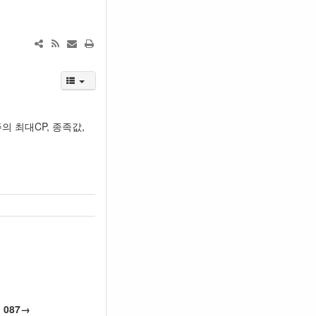
의 최대CP, 종족값,
087→