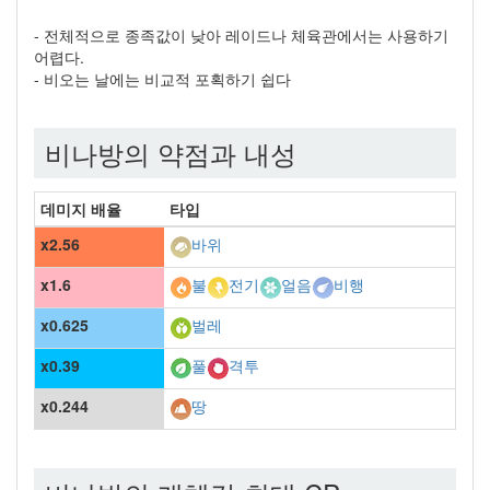
- 전체적으로 종족값이 낮아 레이드나 체육관에서는 사용하기
어렵다.
- 비오는 날에는 비교적 포획하기 쉽다
비나방의 약점과 내성
데미지 배율
타입
x2.56
바위
x1.6
불
전기
얼음
비행
x0.625
벌레
x0.39
풀
격투
x0.244
땅