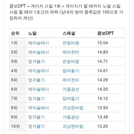
콤보DPT = 게이지 스킬 1회 + 게이지가 찰 때까지 노말 스킬
사용 할 때의 1초간의 위력 (상대의 방어 종족값은 100으로 가
정하여 계산)
순위
노말
스페셜
콤보DPT
1위
에어슬래시
은빛바람
15.04
2위
에어슬래시
에어컷터
14.83
3위
엉겨붙기
은빛바람
14.71
4위
에어슬래시
덤벼들기
14.61
5위
엉겨붙기
에어컷터
14.29
6위
에어슬래시
거품광선
14.20
7위
엉겨붙기
덤벼들기
14.12
8위
에어슬래시
괴상한바람
13.93
9위
엉겨붙기
거품광선
13.48
10위
엉겨붙기
괴상한바람
13.20