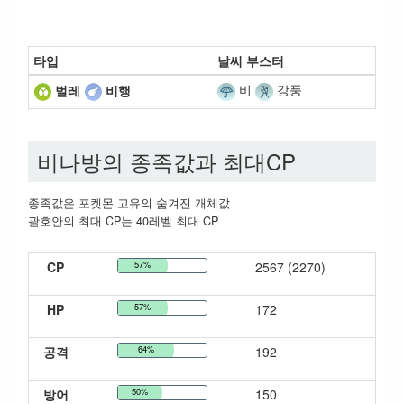
타입
날씨 부스터
비
강풍
벌레
비행
비나방의 종족값과 최대CP
종족값은 포켓몬 고유의 숨겨진 개체값
괄호안의 최대 CP는 40레벨 최대 CP
CP
57%
2567 (2270)
HP
57%
172
공격
64%
192
방어
50%
150