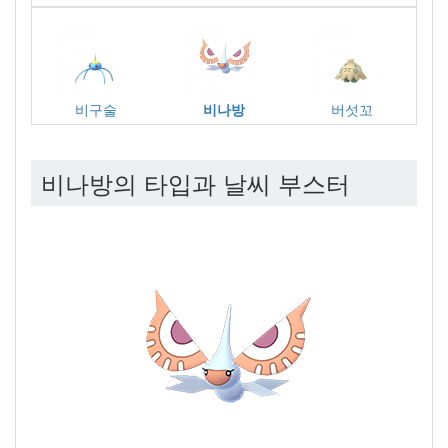
비구술
비나방
버섯꼬
비나방의 타입과 날씨 부스터