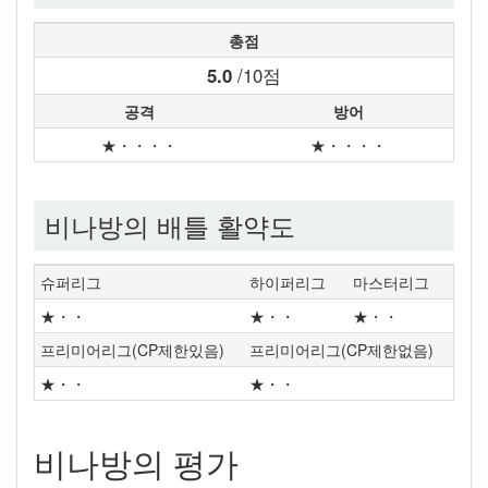
총점
5.0
/10점
공격
방어
★・・・・
★・・・・
비나방의 배틀 활약도
슈퍼리그
하이퍼리그
마스터리그
★・・
★・・
★・・
프리미어리그(CP제한있음)
프리미어리그(CP제한없음)
★・・
★・・
비나방의 평가