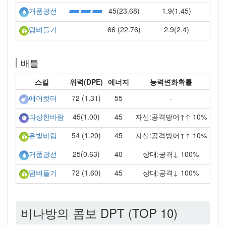
45(23.68)
1.9(1.45)
거품광선
66 (22.76)
2.9(2.4)
덤벼들기
배틀
스킬
위력(DPE)
에너지
능력변화확률
72 (1.31)
55
-
에어컷터
45(1.00)
45
자신:공격방어↑↑ 10%
괴상한바람
54 (1.20)
45
자신:공격방어↑↑ 10%
은빛바람
25(0.63)
40
상대:공격↓ 100%
거품광선
72 (1.60)
45
상대:공격↓ 100%
덤벼들기
비나방의 콤보 DPT (TOP 10)