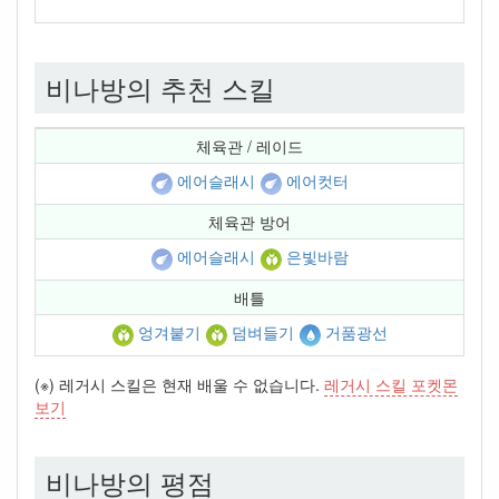
비나방의 추천 스킬
체육관 / 레이드
에어슬래시
에어컷터
체육관 방어
에어슬래시
은빛바람
배틀
엉겨붙기
덤벼들기
거품광선
(※) 레거시 스킬은 현재 배울 수 없습니다.
레거시 스킬 포켓몬
보기
비나방의 평점