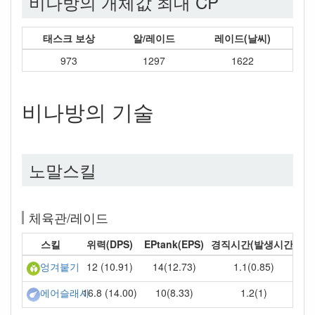
비나방의 개체값 최대 CP
태스크 보상
알/레이드
레이드(날씨)
973
1297
1622
비나방의 기술
노말스킬
체육관/레이드
스킬
위력(DPS)
EPtank(EPS)
경직시간(발생시간)
12 (10.91)
14(12.73)
1.1(0.85)
엉겨붙기
16.8 (14.00)
10(8.33)
1.2(1)
에어슬래시