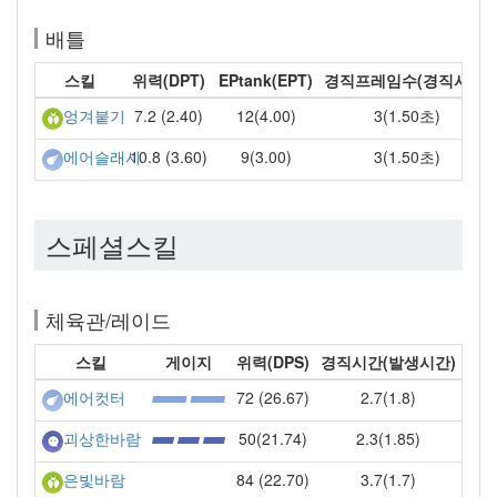
배틀
스킬
위력(DPT)
EPtank(EPT)
경직프레임수(경직시간)
7.2 (2.40)
12(4.00)
3(1.50초)
엉겨붙기
10.8 (3.60)
9(3.00)
3(1.50초)
에어슬래시
스페셜스킬
체육관/레이드
스킬
게이지
위력(DPS)
경직시간(발생시간)
72 (26.67)
2.7(1.8)
에어컷터
50(21.74)
2.3(1.85)
괴상한바람
84 (22.70)
3.7(1.7)
은빛바람